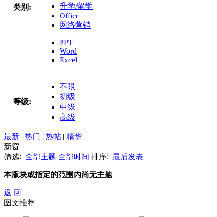
升学/留学
类别:
Office
网络营销
PPT
Word
Excel
不限
初级
等级:
中级
高级
最新
|
热门
|
热帖
|
精华
新窗
筛选:
全部主题
全部时间
排序:
最后发表
本版块或指定的范围内尚无主题
返 回
图文推荐