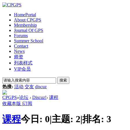
Home
Portal
About CPGPS
Membership
Journal Of GPS
Forums
Summer School
Contact
News
师资
列表样式
VIP会员
搜索
热搜:
活动
交友
discuz
CPGPS
»
论坛
›
Discuz!
›
课程
收藏本版
|
订阅
课程
今日:
0
|
主题:
2
|
排名:
3