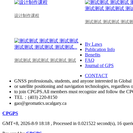
设计制作课程
测试测试 测试测试 测试测
By Laws
Publication Info
Benefits
FAQ
测试测试 测试测试 测试测试 测试
Journal of GPS
CONTACT
GNSS professionals, students, and anyone interested in Global 
or satellite positioning and navigation technologies, regardless 
to join CPGPS.All members must recognize and follow the 
TEL：(403) 220-8150
gao@geomatics.ucalgary.ca
CPGPS
GMT+8, 2026-8-9 18:18
, Processed in 0.021522 second(s), 16 querie