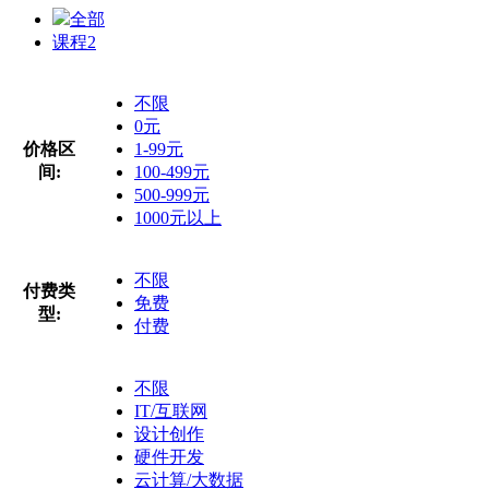
全部
课程
2
不限
0元
价格区
1-99元
间:
100-499元
500-999元
1000元以上
不限
付费类
免费
型:
付费
不限
IT/互联网
设计创作
硬件开发
云计算/大数据