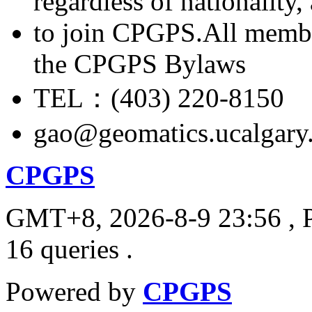
regardless of nationality
to join CPGPS.All membe
the CPGPS Bylaws
TEL：(403) 220-8150
gao@geomatics.ucalgary
CPGPS
GMT+8, 2026-8-9 23:56
, 
16 queries .
Powered by
CPGPS