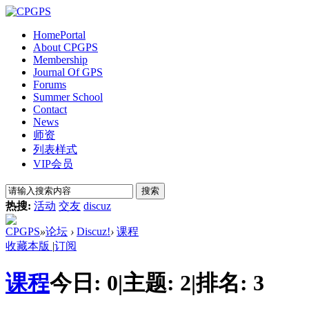
Home
Portal
About CPGPS
Membership
Journal Of GPS
Forums
Summer School
Contact
News
师资
列表样式
VIP会员
搜索
热搜:
活动
交友
discuz
CPGPS
»
论坛
›
Discuz!
›
课程
收藏本版
|
订阅
课程
今日:
0
|
主题:
2
|
排名:
3