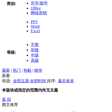
升学/留学
类别:
Office
网络营销
PPT
Word
Excel
不限
初级
等级:
中级
高级
最新
|
热门
|
热帖
|
精华
新窗
筛选:
全部主题
全部时间
排序:
最后发表
本版块或指定的范围内尚无主题
返 回
图文推荐