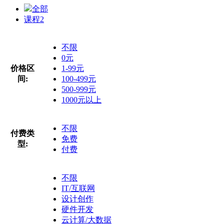
全部
课程
2
不限
0元
价格区
1-99元
间:
100-499元
500-999元
1000元以上
不限
付费类
免费
型:
付费
不限
IT/互联网
设计创作
硬件开发
云计算/大数据