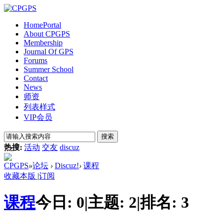
Home
Portal
About CPGPS
Membership
Journal Of GPS
Forums
Summer School
Contact
News
师资
列表样式
VIP会员
搜索
热搜:
活动
交友
discuz
CPGPS
»
论坛
›
Discuz!
›
课程
收藏本版
|
订阅
课程
今日:
0
|
主题:
2
|
排名:
3