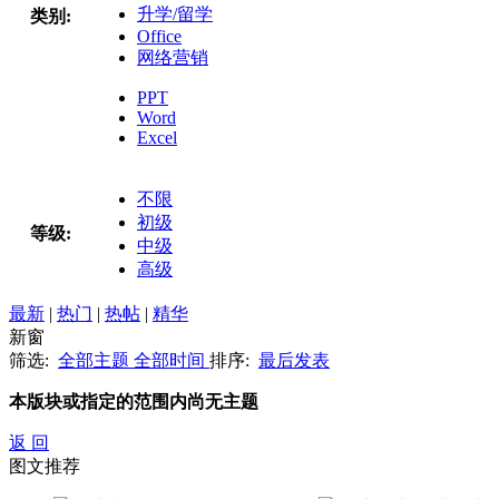
升学/留学
类别:
Office
网络营销
PPT
Word
Excel
不限
初级
等级:
中级
高级
最新
|
热门
|
热帖
|
精华
新窗
筛选:
全部主题
全部时间
排序:
最后发表
本版块或指定的范围内尚无主题
返 回
图文推荐