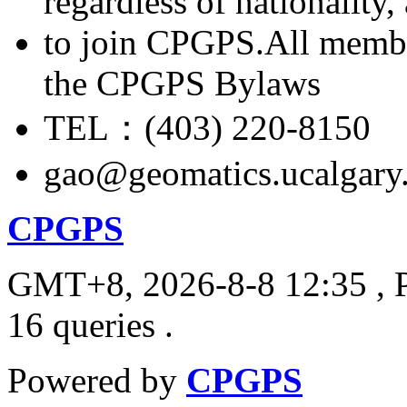
regardless of nationality
to join CPGPS.All membe
the CPGPS Bylaws
TEL：(403) 220-8150
gao@geomatics.ucalgary
CPGPS
GMT+8, 2026-8-8 12:35
, 
16 queries .
Powered by
CPGPS