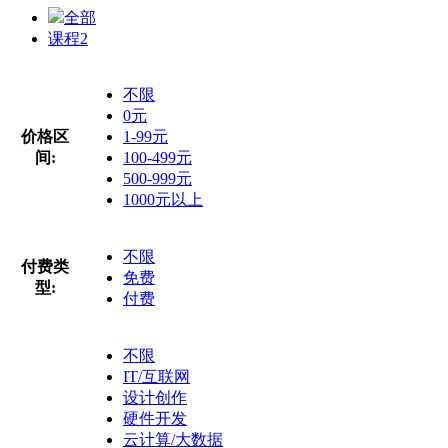
全部
课程
2
不限
0元
价格区
1-99元
间:
100-499元
500-999元
1000元以上
不限
付费类
免费
型:
付费
不限
IT/互联网
设计创作
硬件开发
云计算/大数据