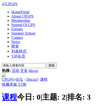
Home
Portal
About CPGPS
Membership
Journal Of GPS
Forums
Summer School
Contact
News
师资
列表样式
VIP会员
搜索
热搜:
活动
交友
discuz
CPGPS
»
论坛
›
Discuz!
›
课程
收藏本版
|
订阅
课程
今日:
0
|
主题:
2
|
排名:
3