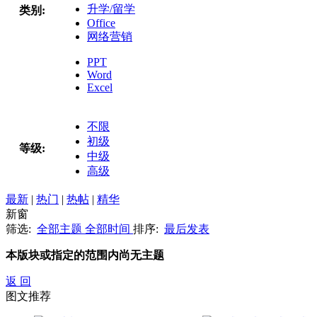
升学/留学
类别:
Office
网络营销
PPT
Word
Excel
不限
初级
等级:
中级
高级
最新
|
热门
|
热帖
|
精华
新窗
筛选:
全部主题
全部时间
排序:
最后发表
本版块或指定的范围内尚无主题
返 回
图文推荐