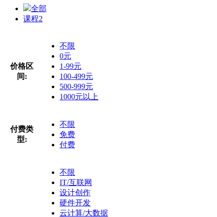
全部
课程
2
不限
0元
价格区
1-99元
间:
100-499元
500-999元
1000元以上
不限
付费类
免费
型:
付费
不限
IT/互联网
设计创作
硬件开发
云计算/大数据