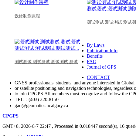
设计制作课程
测试测试 测试测试 测试测
By Laws
Publication Info
Benefits
FAQ
测试测试 测试测试 测试测试 测试
Journal of GPS
CONTACT
GNSS professionals, students, and anyone interested in Global 
or satellite positioning and navigation technologies, regardless 
to join CPGPS.All members must recognize and follow the 
TEL：(403) 220-8150
gao@geomatics.ucalgary.ca
CPGPS
GMT+8, 2026-8-7 22:47
, Processed in 0.018447 second(s), 16 querie