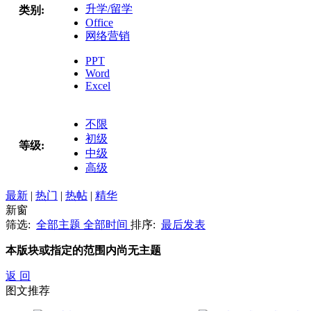
升学/留学
类别:
Office
网络营销
PPT
Word
Excel
不限
初级
等级:
中级
高级
最新
|
热门
|
热帖
|
精华
新窗
筛选:
全部主题
全部时间
排序:
最后发表
本版块或指定的范围内尚无主题
返 回
图文推荐