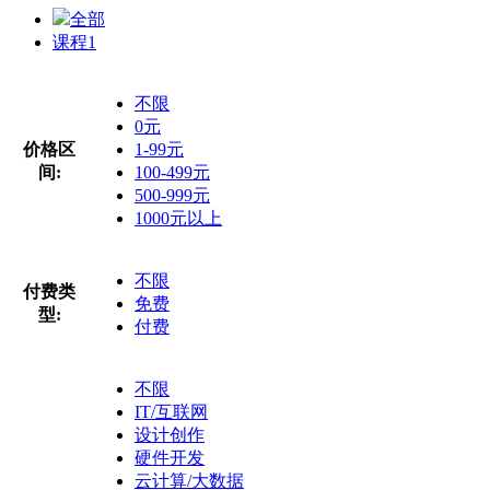
全部
课程
1
不限
0元
价格区
1-99元
间:
100-499元
500-999元
1000元以上
不限
付费类
免费
型:
付费
不限
IT/互联网
设计创作
硬件开发
云计算/大数据