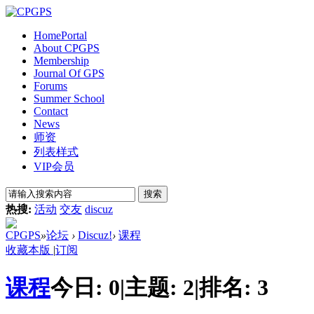
Home
Portal
About CPGPS
Membership
Journal Of GPS
Forums
Summer School
Contact
News
师资
列表样式
VIP会员
搜索
热搜:
活动
交友
discuz
CPGPS
»
论坛
›
Discuz!
›
课程
收藏本版
|
订阅
课程
今日:
0
|
主题:
2
|
排名:
3