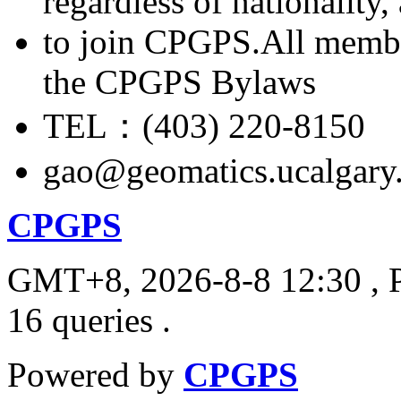
regardless of nationality
to join CPGPS.All membe
the CPGPS Bylaws
TEL：(403) 220-8150
gao@geomatics.ucalgary
CPGPS
GMT+8, 2026-8-8 12:30
, 
16 queries .
Powered by
CPGPS