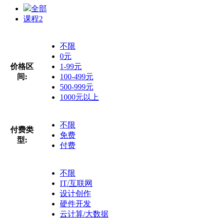
全部
课程
2
不限
0元
价格区
1-99元
间:
100-499元
500-999元
1000元以上
不限
付费类
免费
型:
付费
不限
IT/互联网
设计创作
硬件开发
云计算/大数据