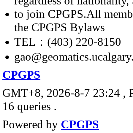
regardless of nationality
to join CPGPS.All membe
the CPGPS Bylaws
TEL：(403) 220-8150
gao@geomatics.ucalgary
CPGPS
GMT+8, 2026-8-7 23:24
, 
16 queries .
Powered by
CPGPS