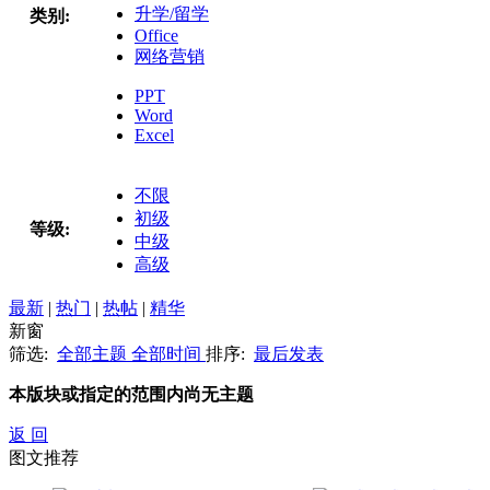
升学/留学
类别:
Office
网络营销
PPT
Word
Excel
不限
初级
等级:
中级
高级
最新
|
热门
|
热帖
|
精华
新窗
筛选:
全部主题
全部时间
排序:
最后发表
本版块或指定的范围内尚无主题
返 回
图文推荐