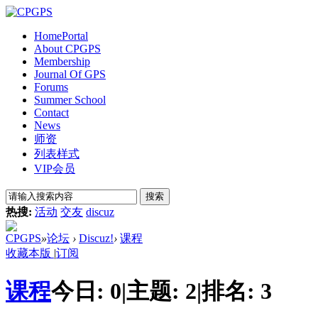
Home
Portal
About CPGPS
Membership
Journal Of GPS
Forums
Summer School
Contact
News
师资
列表样式
VIP会员
搜索
热搜:
活动
交友
discuz
CPGPS
»
论坛
›
Discuz!
›
课程
收藏本版
|
订阅
课程
今日:
0
|
主题:
2
|
排名:
3