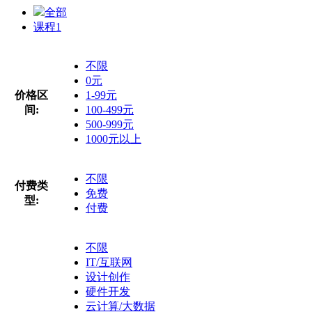
全部
课程
1
不限
0元
价格区
1-99元
间:
100-499元
500-999元
1000元以上
不限
付费类
免费
型:
付费
不限
IT/互联网
设计创作
硬件开发
云计算/大数据