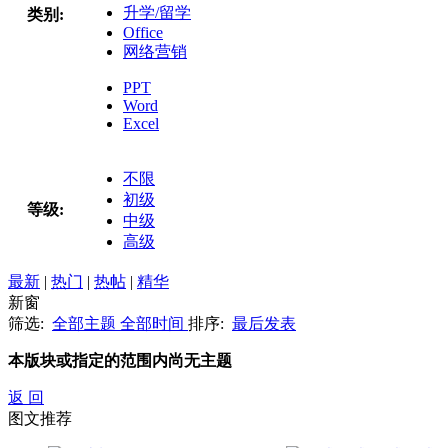
升学/留学
类别:
Office
网络营销
PPT
Word
Excel
不限
初级
等级:
中级
高级
最新
|
热门
|
热帖
|
精华
新窗
筛选:
全部主题
全部时间
排序:
最后发表
本版块或指定的范围内尚无主题
返 回
图文推荐