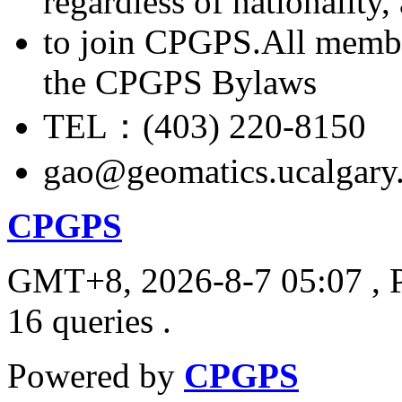
regardless of nationality
to join CPGPS.All membe
the CPGPS Bylaws
TEL：(403) 220-8150
gao@geomatics.ucalgary
CPGPS
GMT+8, 2026-8-7 05:07
, 
16 queries .
Powered by
CPGPS