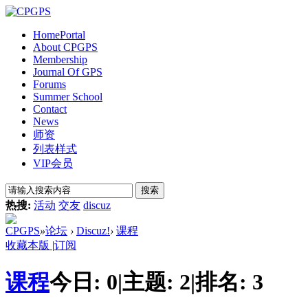
Home
Portal
About CPGPS
Membership
Journal Of GPS
Forums
Summer School
Contact
News
师资
列表样式
VIP会员
搜索
热搜:
活动
交友
discuz
CPGPS
»
论坛
›
Discuz!
›
课程
收藏本版
|
订阅
课程
今日:
0
|
主题:
2
|
排名:
3