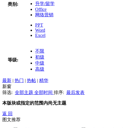
升学/留学
类别:
Office
网络营销
PPT
Word
Excel
不限
初级
等级:
中级
高级
最新
|
热门
|
热帖
|
精华
新窗
筛选:
全部主题
全部时间
排序:
最后发表
本版块或指定的范围内尚无主题
返 回
图文推荐