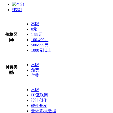
全部
课程
1
不限
0元
价格区
1-99元
间:
100-499元
500-999元
1000元以上
不限
付费类
免费
型:
付费
不限
IT/互联网
设计创作
硬件开发
云计算/大数据