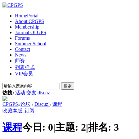
Home
Portal
About CPGPS
Membership
Journal Of GPS
Forums
Summer School
Contact
News
师资
列表样式
VIP会员
搜索
热搜:
活动
交友
discuz
CPGPS
»
论坛
›
Discuz!
›
课程
收藏本版
|
订阅
课程
今日:
0
|
主题:
2
|
排名:
3