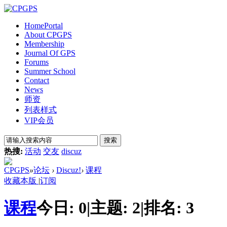
Home
Portal
About CPGPS
Membership
Journal Of GPS
Forums
Summer School
Contact
News
师资
列表样式
VIP会员
搜索
热搜:
活动
交友
discuz
CPGPS
»
论坛
›
Discuz!
›
课程
收藏本版
|
订阅
课程
今日:
0
|
主题:
2
|
排名:
3