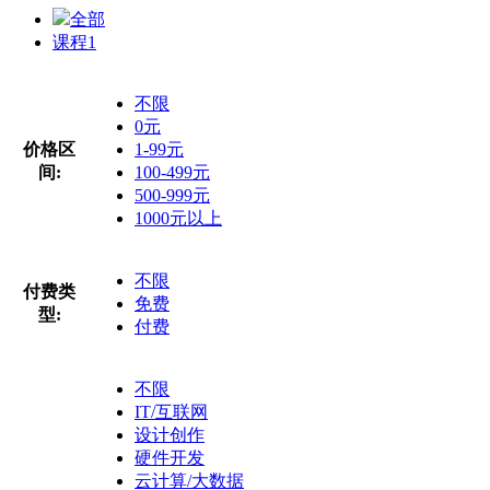
全部
课程
1
不限
0元
价格区
1-99元
间:
100-499元
500-999元
1000元以上
不限
付费类
免费
型:
付费
不限
IT/互联网
设计创作
硬件开发
云计算/大数据