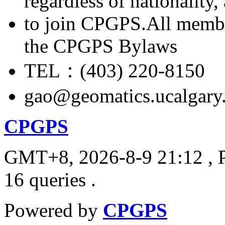
regardless of nationality
to join CPGPS.All membe
the CPGPS Bylaws
TEL：(403) 220-8150
gao@geomatics.ucalgary
CPGPS
GMT+8, 2026-8-9 21:12
, 
16 queries .
Powered by
CPGPS