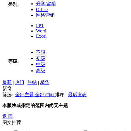
升学/留学
类别:
Office
网络营销
PPT
Word
Excel
不限
初级
等级:
中级
高级
最新
|
热门
|
热帖
|
精华
新窗
筛选:
全部主题
全部时间
排序:
最后发表
本版块或指定的范围内尚无主题
返 回
图文推荐