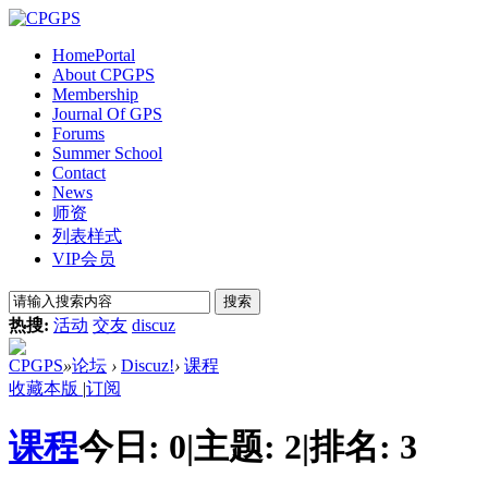
Home
Portal
About CPGPS
Membership
Journal Of GPS
Forums
Summer School
Contact
News
师资
列表样式
VIP会员
搜索
热搜:
活动
交友
discuz
CPGPS
»
论坛
›
Discuz!
›
课程
收藏本版
|
订阅
课程
今日:
0
|
主题:
2
|
排名:
3