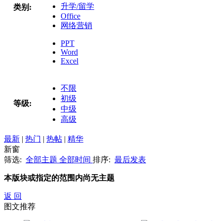
升学/留学
类别:
Office
网络营销
PPT
Word
Excel
不限
初级
等级:
中级
高级
最新
|
热门
|
热帖
|
精华
新窗
筛选:
全部主题
全部时间
排序:
最后发表
本版块或指定的范围内尚无主题
返 回
图文推荐