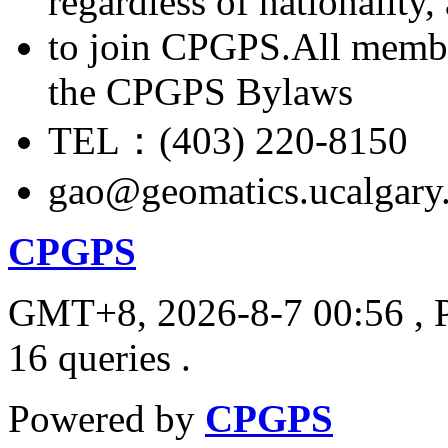
regardless of nationality
to join CPGPS.All membe
the CPGPS Bylaws
TEL：(403) 220-8150
gao@geomatics.ucalgary
CPGPS
GMT+8, 2026-8-7 00:56
, 
16 queries .
Powered by
CPGPS