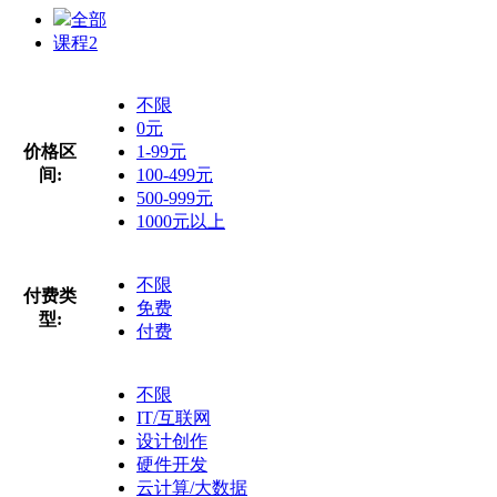
全部
课程
2
不限
0元
价格区
1-99元
间:
100-499元
500-999元
1000元以上
不限
付费类
免费
型:
付费
不限
IT/互联网
设计创作
硬件开发
云计算/大数据