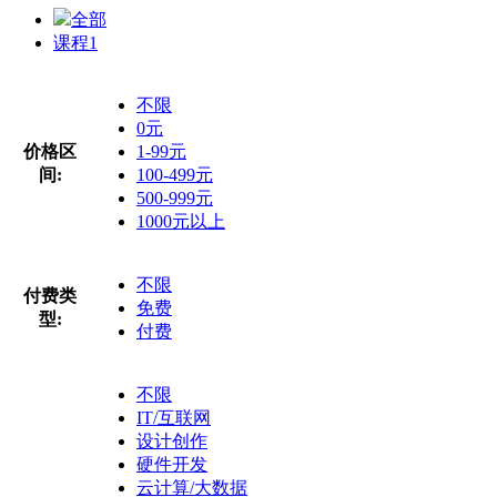
全部
课程
1
不限
0元
价格区
1-99元
间:
100-499元
500-999元
1000元以上
不限
付费类
免费
型:
付费
不限
IT/互联网
设计创作
硬件开发
云计算/大数据