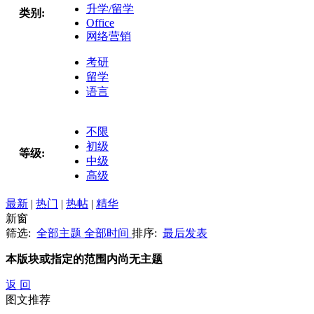
升学/留学
类别:
Office
网络营销
考研
留学
语言
不限
初级
等级:
中级
高级
最新
|
热门
|
热帖
|
精华
新窗
筛选:
全部主题
全部时间
排序:
最后发表
本版块或指定的范围内尚无主题
返 回
图文推荐