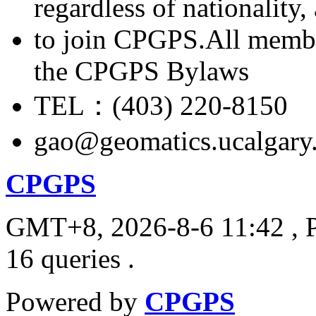
regardless of nationality
to join CPGPS.All membe
the CPGPS Bylaws
TEL：(403) 220-8150
gao@geomatics.ucalgary
CPGPS
GMT+8, 2026-8-6 11:42
, 
16 queries .
Powered by
CPGPS