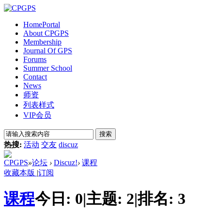
Home
Portal
About CPGPS
Membership
Journal Of GPS
Forums
Summer School
Contact
News
师资
列表样式
VIP会员
搜索
热搜:
活动
交友
discuz
CPGPS
»
论坛
›
Discuz!
›
课程
收藏本版
|
订阅
课程
今日:
0
|
主题:
2
|
排名:
3