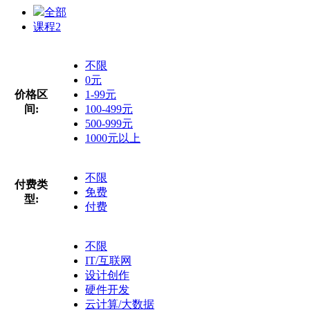
全部
课程
2
不限
0元
价格区
1-99元
间:
100-499元
500-999元
1000元以上
不限
付费类
免费
型:
付费
不限
IT/互联网
设计创作
硬件开发
云计算/大数据