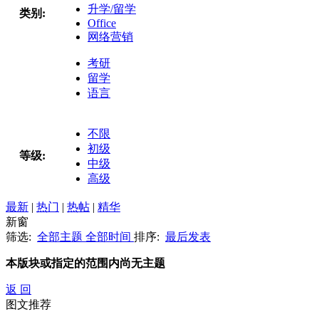
升学/留学
类别:
Office
网络营销
考研
留学
语言
不限
初级
等级:
中级
高级
最新
|
热门
|
热帖
|
精华
新窗
筛选:
全部主题
全部时间
排序:
最后发表
本版块或指定的范围内尚无主题
返 回
图文推荐