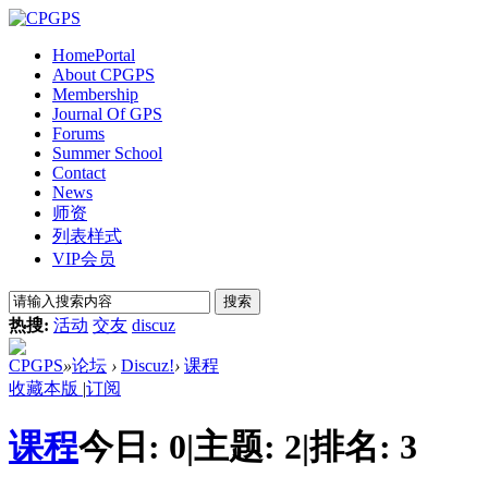
Home
Portal
About CPGPS
Membership
Journal Of GPS
Forums
Summer School
Contact
News
师资
列表样式
VIP会员
搜索
热搜:
活动
交友
discuz
CPGPS
»
论坛
›
Discuz!
›
课程
收藏本版
|
订阅
课程
今日:
0
|
主题:
2
|
排名:
3