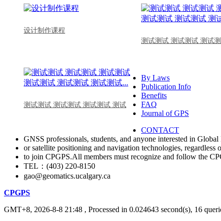
设计制作课程
测试测试 测试测试 测试测
By Laws
Publication Info
Benefits
FAQ
测试测试 测试测试 测试测试 测试
Journal of GPS
CONTACT
GNSS professionals, students, and anyone interested in Global 
or satellite positioning and navigation technologies, regardless 
to join CPGPS.All members must recognize and follow the 
TEL：(403) 220-8150
gao@geomatics.ucalgary.ca
CPGPS
GMT+8, 2026-8-8 21:48
, Processed in 0.024643 second(s), 16 querie