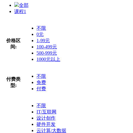
全部
课程
1
不限
0元
价格区
1-99元
间:
100-499元
500-999元
1000元以上
不限
付费类
免费
型:
付费
不限
IT/互联网
设计创作
硬件开发
云计算/大数据