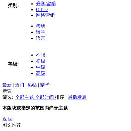
升学/留学
类别:
Office
网络营销
考研
留学
语言
不限
初级
等级:
中级
高级
最新
|
热门
|
热帖
|
精华
新窗
筛选:
全部主题
全部时间
排序:
最后发表
本版块或指定的范围内尚无主题
返 回
图文推荐