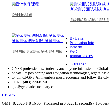
设计制作课程
测试测试 测试测试 测试测
By Laws
Publication Info
Benefits
FAQ
测试测试 测试测试 测试测试 测试
Journal of GPS
CONTACT
GNSS professionals, students, and anyone interested in Global 
or satellite positioning and navigation technologies, regardless 
to join CPGPS.All members must recognize and follow the 
TEL：(403) 220-8150
gao@geomatics.ucalgary.ca
CPGPS
GMT+8, 2026-8-8 16:06
, Processed in 0.022511 second(s), 16 querie