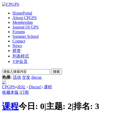
Home
Portal
About CPGPS
Membership
Journal Of GPS
Forums
Summer School
Contact
News
师资
列表样式
VIP会员
搜索
热搜:
活动
交友
discuz
CPGPS
»
论坛
›
Discuz!
›
课程
收藏本版
|
订阅
课程
今日:
0
|
主题:
2
|
排名:
3