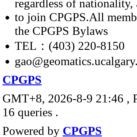
regardless of nationality
to join CPGPS.All membe
the CPGPS Bylaws
TEL：(403) 220-8150
gao@geomatics.ucalgary
CPGPS
GMT+8, 2026-8-9 21:46
, 
16 queries .
Powered by
CPGPS