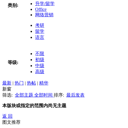
升学/留学
类别:
Office
网络营销
考研
留学
语言
不限
初级
等级:
中级
高级
最新
|
热门
|
热帖
|
精华
新窗
筛选:
全部主题
全部时间
排序:
最后发表
本版块或指定的范围内尚无主题
返 回
图文推荐