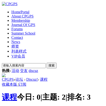
Home
Portal
About CPGPS
Membership
Journal Of GPS
Forums
Summer School
Contact
News
师资
列表样式
VIP会员
搜索
热搜:
活动
交友
discuz
CPGPS
»
论坛
›
Discuz!
›
课程
收藏本版
|
订阅
课程
今日:
0
|
主题:
2
|
排名:
3