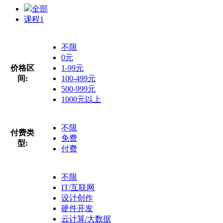
全部
课程
1
不限
0元
价格区
1-99元
间:
100-499元
500-999元
1000元以上
不限
付费类
免费
型:
付费
不限
IT/互联网
设计创作
硬件开发
云计算/大数据