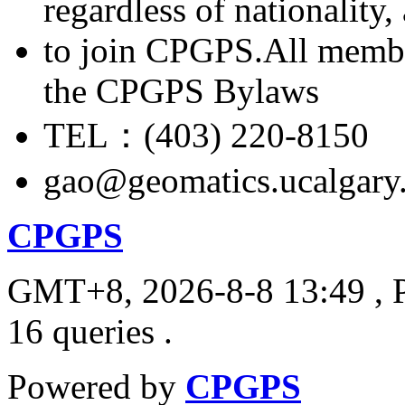
regardless of nationality
to join CPGPS.All membe
the CPGPS Bylaws
TEL：(403) 220-8150
gao@geomatics.ucalgary
CPGPS
GMT+8, 2026-8-8 13:49
, 
16 queries .
Powered by
CPGPS