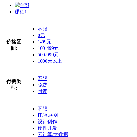
全部
课程
1
不限
0元
价格区
1-99元
间:
100-499元
500-999元
1000元以上
不限
付费类
免费
型:
付费
不限
IT/互联网
设计创作
硬件开发
云计算/大数据