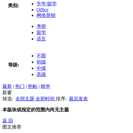
升学/留学
类别:
Office
网络营销
考研
留学
语言
不限
初级
等级:
中级
高级
最新
|
热门
|
热帖
|
精华
新窗
筛选:
全部主题
全部时间
排序:
最后发表
本版块或指定的范围内尚无主题
返 回
图文推荐