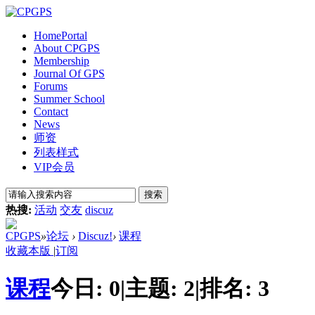
Home
Portal
About CPGPS
Membership
Journal Of GPS
Forums
Summer School
Contact
News
师资
列表样式
VIP会员
搜索
热搜:
活动
交友
discuz
CPGPS
»
论坛
›
Discuz!
›
课程
收藏本版
|
订阅
课程
今日:
0
|
主题:
2
|
排名:
3