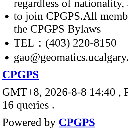
regardless of nationality
to join CPGPS.All membe
the CPGPS Bylaws
TEL：(403) 220-8150
gao@geomatics.ucalgary
CPGPS
GMT+8, 2026-8-8 14:40
, 
16 queries .
Powered by
CPGPS