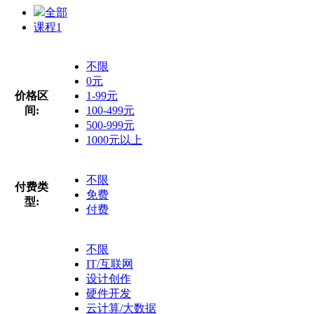
全部
课程
1
不限
0元
价格区
1-99元
间:
100-499元
500-999元
1000元以上
不限
付费类
免费
型:
付费
不限
IT/互联网
设计创作
硬件开发
云计算/大数据