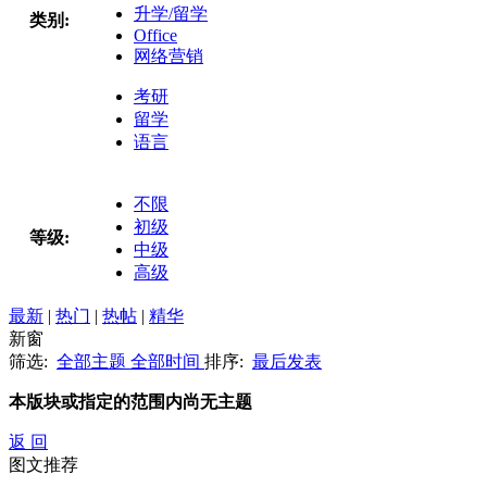
升学/留学
类别:
Office
网络营销
考研
留学
语言
不限
初级
等级:
中级
高级
最新
|
热门
|
热帖
|
精华
新窗
筛选:
全部主题
全部时间
排序:
最后发表
本版块或指定的范围内尚无主题
返 回
图文推荐