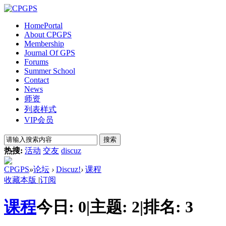
Home
Portal
About CPGPS
Membership
Journal Of GPS
Forums
Summer School
Contact
News
师资
列表样式
VIP会员
搜索
热搜:
活动
交友
discuz
CPGPS
»
论坛
›
Discuz!
›
课程
收藏本版
|
订阅
课程
今日:
0
|
主题:
2
|
排名:
3