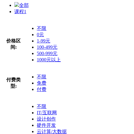
全部
课程
1
不限
0元
价格区
1-99元
间:
100-499元
500-999元
1000元以上
不限
付费类
免费
型:
付费
不限
IT/互联网
设计创作
硬件开发
云计算/大数据