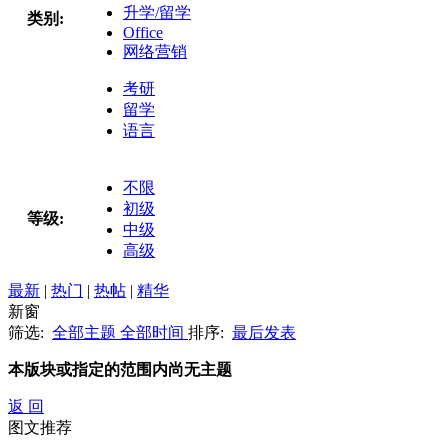
升学/留学
类别:
Office
网络营销
考研
留学
语言
不限
初级
等级:
中级
高级
最新
|
热门
|
热帖
|
精华
新窗
筛选:
全部主题
全部时间
排序:
最后发表
本版块或指定的范围内尚无主题
返 回
图文推荐