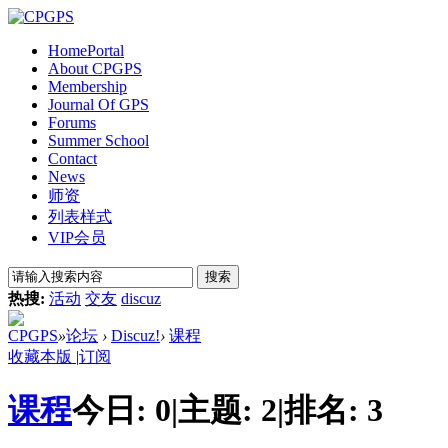
Home
Portal
About CPGPS
Membership
Journal Of GPS
Forums
Summer School
Contact
News
师资
列表样式
VIP会员
搜索
热搜:
活动
交友
discuz
CPGPS
»
论坛
›
Discuz!
›
课程
收藏本版
|
订阅
课程
今日:
0
|
主题:
2
|
排名:
3