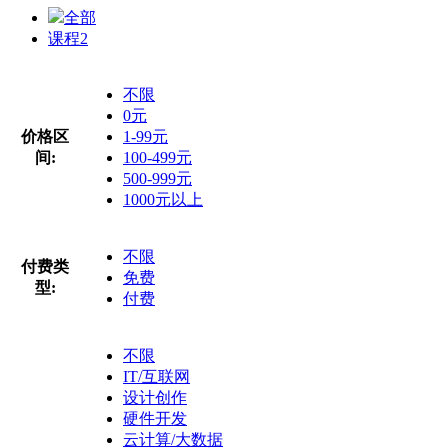
全部
课程
2
不限
0元
价格区
1-99元
间:
100-499元
500-999元
1000元以上
不限
付费类
免费
型:
付费
不限
IT/互联网
设计创作
硬件开发
云计算/大数据