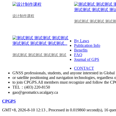
设计制作课程
测试测试 测试测试 测试测
By Laws
Publication Info
Benefits
FAQ
测试测试 测试测试 测试测试 测试
Journal of GPS
CONTACT
GNSS professionals, students, and anyone interested in Global 
or satellite positioning and navigation technologies, regardless 
to join CPGPS.All members must recognize and follow the 
TEL：(403) 220-8150
gao@geomatics.ucalgary.ca
CPGPS
GMT+8, 2026-8-10 12:13
, Processed in 0.019860 second(s), 16 quer