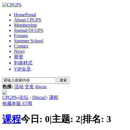
Home
Portal
About CPGPS
Membership
Journal Of GPS
Forums
Summer School
Contact
News
师资
列表样式
VIP会员
搜索
热搜:
活动
交友
discuz
CPGPS
»
论坛
›
Discuz!
›
课程
收藏本版
|
订阅
课程
今日:
0
|
主题:
2
|
排名:
3