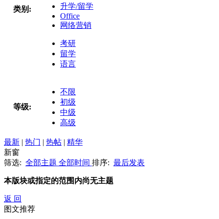
升学/留学
类别:
Office
网络营销
考研
留学
语言
不限
初级
等级:
中级
高级
最新
|
热门
|
热帖
|
精华
新窗
筛选:
全部主题
全部时间
排序:
最后发表
本版块或指定的范围内尚无主题
返 回
图文推荐