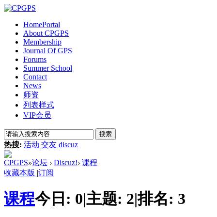
Home
Portal
About CPGPS
Membership
Journal Of GPS
Forums
Summer School
Contact
News
师资
列表样式
VIP会员
搜索
热搜:
活动
交友
discuz
CPGPS
»
论坛
›
Discuz!
›
课程
收藏本版
|
订阅
课程
今日:
0
|
主题:
2
|
排名:
3