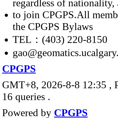
regardless of nationality
to join CPGPS.All membe
the CPGPS Bylaws
TEL：(403) 220-8150
gao@geomatics.ucalgary
CPGPS
GMT+8, 2026-8-8 12:35
, 
16 queries .
Powered by
CPGPS