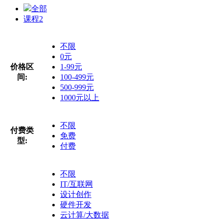
全部
课程
2
不限
0元
价格区
1-99元
间:
100-499元
500-999元
1000元以上
不限
付费类
免费
型:
付费
不限
IT/互联网
设计创作
硬件开发
云计算/大数据