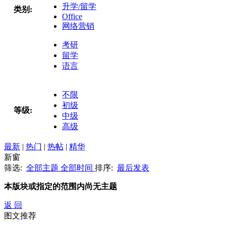
升学/留学
类别:
Office
网络营销
考研
留学
语言
不限
初级
等级:
中级
高级
最新
|
热门
|
热帖
|
精华
新窗
筛选:
全部主题
全部时间
排序:
最后发表
本版块或指定的范围内尚无主题
返 回
图文推荐