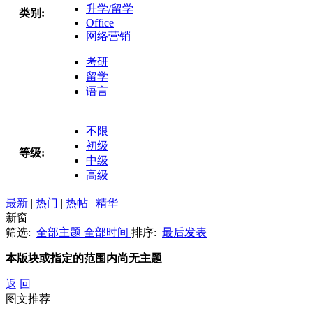
升学/留学
类别:
Office
网络营销
考研
留学
语言
不限
初级
等级:
中级
高级
最新
|
热门
|
热帖
|
精华
新窗
筛选:
全部主题
全部时间
排序:
最后发表
本版块或指定的范围内尚无主题
返 回
图文推荐