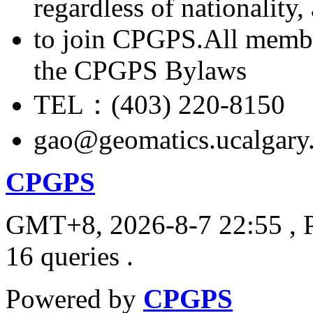
regardless of nationality
to join CPGPS.All membe
the CPGPS Bylaws
TEL：(403) 220-8150
gao@geomatics.ucalgary
CPGPS
GMT+8, 2026-8-7 22:55
, 
16 queries .
Powered by
CPGPS