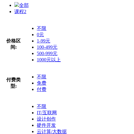
全部
课程
2
不限
0元
价格区
1-99元
间:
100-499元
500-999元
1000元以上
不限
付费类
免费
型:
付费
不限
IT/互联网
设计创作
硬件开发
云计算/大数据