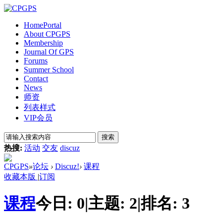
Home
Portal
About CPGPS
Membership
Journal Of GPS
Forums
Summer School
Contact
News
师资
列表样式
VIP会员
搜索
热搜:
活动
交友
discuz
CPGPS
»
论坛
›
Discuz!
›
课程
收藏本版
|
订阅
课程
今日:
0
|
主题:
2
|
排名:
3