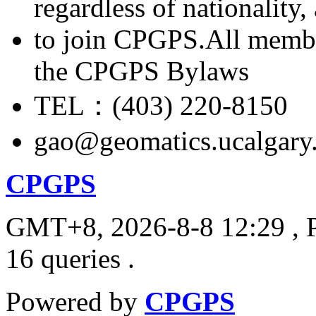
regardless of nationality
to join CPGPS.All membe
the CPGPS Bylaws
TEL：(403) 220-8150
gao@geomatics.ucalgary
CPGPS
GMT+8, 2026-8-8 12:29
, 
16 queries .
Powered by
CPGPS