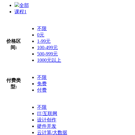
全部
课程
1
不限
0元
价格区
1-99元
间:
100-499元
500-999元
1000元以上
不限
付费类
免费
型:
付费
不限
IT/互联网
设计创作
硬件开发
云计算/大数据