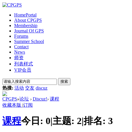
Home
Portal
About CPGPS
Membership
Journal Of GPS
Forums
Summer School
Contact
News
师资
列表样式
VIP会员
搜索
热搜:
活动
交友
discuz
CPGPS
»
论坛
›
Discuz!
›
课程
收藏本版
|
订阅
课程
今日:
0
|
主题:
2
|
排名:
3