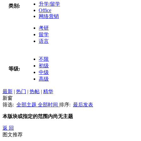
升学/留学
类别:
Office
网络营销
考研
留学
语言
不限
初级
等级:
中级
高级
最新
|
热门
|
热帖
|
精华
新窗
筛选:
全部主题
全部时间
排序:
最后发表
本版块或指定的范围内尚无主题
返 回
图文推荐