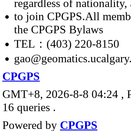
regardless of nationality
to join CPGPS.All membe
the CPGPS Bylaws
TEL：(403) 220-8150
gao@geomatics.ucalgary
CPGPS
GMT+8, 2026-8-8 04:24
, 
16 queries .
Powered by
CPGPS