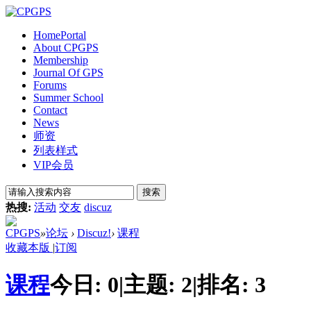
Home
Portal
About CPGPS
Membership
Journal Of GPS
Forums
Summer School
Contact
News
师资
列表样式
VIP会员
搜索
热搜:
活动
交友
discuz
CPGPS
»
论坛
›
Discuz!
›
课程
收藏本版
|
订阅
课程
今日:
0
|
主题:
2
|
排名:
3