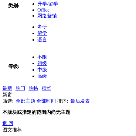
升学/留学
类别:
Office
网络营销
考研
留学
语言
不限
初级
等级:
中级
高级
最新
|
热门
|
热帖
|
精华
新窗
筛选:
全部主题
全部时间
排序:
最后发表
本版块或指定的范围内尚无主题
返 回
图文推荐