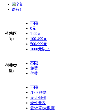
全部
课程
1
不限
0元
价格区
1-99元
间:
100-499元
500-999元
1000元以上
不限
付费类
免费
型:
付费
不限
IT/互联网
设计创作
硬件开发
云计算/大数据