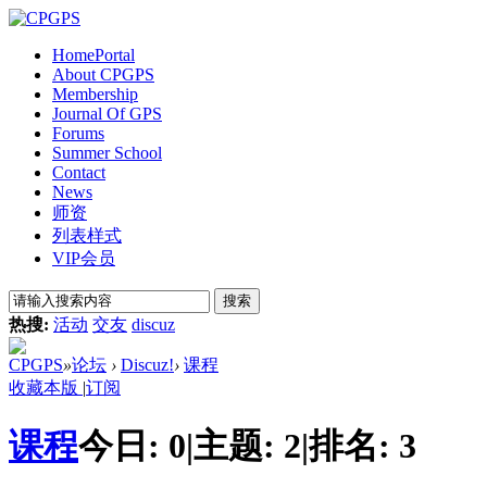
Home
Portal
About CPGPS
Membership
Journal Of GPS
Forums
Summer School
Contact
News
师资
列表样式
VIP会员
搜索
热搜:
活动
交友
discuz
CPGPS
»
论坛
›
Discuz!
›
课程
收藏本版
|
订阅
课程
今日:
0
|
主题:
2
|
排名:
3