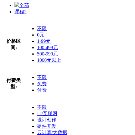
全部
课程
2
不限
0元
价格区
1-99元
间:
100-499元
500-999元
1000元以上
不限
付费类
免费
型:
付费
不限
IT/互联网
设计创作
硬件开发
云计算/大数据