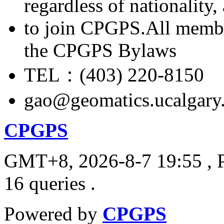
regardless of nationality
to join CPGPS.All membe
the CPGPS Bylaws
TEL：(403) 220-8150
gao@geomatics.ucalgary
CPGPS
GMT+8, 2026-8-7 19:55
, 
16 queries .
Powered by
CPGPS