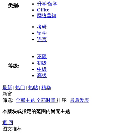
升学/留学
类别:
Office
网络营销
考研
留学
语言
不限
初级
等级:
中级
高级
最新
|
热门
|
热帖
|
精华
新窗
筛选:
全部主题
全部时间
排序:
最后发表
本版块或指定的范围内尚无主题
返 回
图文推荐