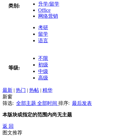
升学/留学
类别:
Office
网络营销
考研
留学
语言
不限
初级
等级:
中级
高级
最新
|
热门
|
热帖
|
精华
新窗
筛选:
全部主题
全部时间
排序:
最后发表
本版块或指定的范围内尚无主题
返 回
图文推荐