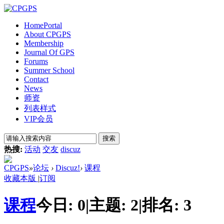
Home
Portal
About CPGPS
Membership
Journal Of GPS
Forums
Summer School
Contact
News
师资
列表样式
VIP会员
搜索
热搜:
活动
交友
discuz
CPGPS
»
论坛
›
Discuz!
›
课程
收藏本版
|
订阅
课程
今日:
0
|
主题:
2
|
排名:
3