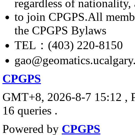
regardless of nationality
to join CPGPS.All membe
the CPGPS Bylaws
TEL：(403) 220-8150
gao@geomatics.ucalgary
CPGPS
GMT+8, 2026-8-7 15:12
, 
16 queries .
Powered by
CPGPS