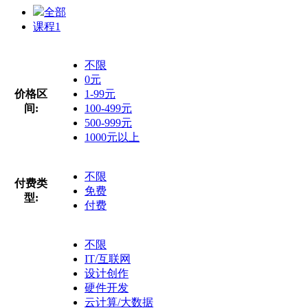
全部
课程
1
不限
0元
价格区
1-99元
间:
100-499元
500-999元
1000元以上
不限
付费类
免费
型:
付费
不限
IT/互联网
设计创作
硬件开发
云计算/大数据