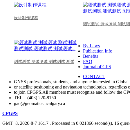
设计制作课程
测试测试 测试测试 测试测
By Laws
Publication Info
Benefits
FAQ
测试测试 测试测试 测试测试 测试
Journal of GPS
CONTACT
GNSS professionals, students, and anyone interested in Global 
or satellite positioning and navigation technologies, regardless 
to join CPGPS.All members must recognize and follow the 
TEL：(403) 220-8150
gao@geomatics.ucalgary.ca
CPGPS
GMT+8, 2026-8-7 16:17
, Processed in 0.021866 second(s), 16 querie