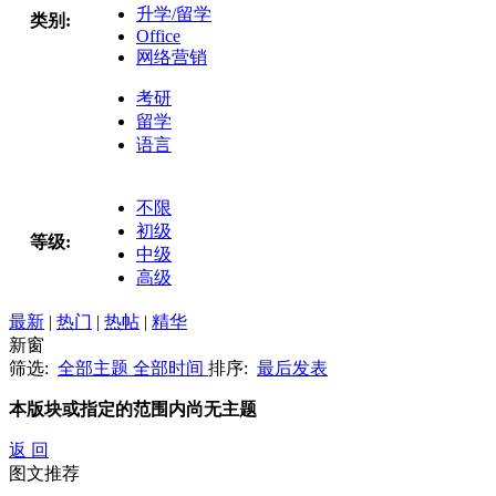
升学/留学
类别:
Office
网络营销
考研
留学
语言
不限
初级
等级:
中级
高级
最新
|
热门
|
热帖
|
精华
新窗
筛选:
全部主题
全部时间
排序:
最后发表
本版块或指定的范围内尚无主题
返 回
图文推荐