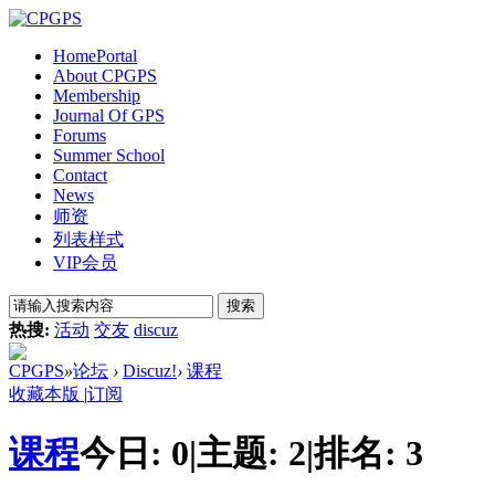
Home
Portal
About CPGPS
Membership
Journal Of GPS
Forums
Summer School
Contact
News
师资
列表样式
VIP会员
搜索
热搜:
活动
交友
discuz
CPGPS
»
论坛
›
Discuz!
›
课程
收藏本版
|
订阅
课程
今日:
0
|
主题:
2
|
排名:
3