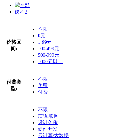
全部
课程
2
不限
0元
价格区
1-99元
间:
100-499元
500-999元
1000元以上
不限
付费类
免费
型:
付费
不限
IT/互联网
设计创作
硬件开发
云计算/大数据