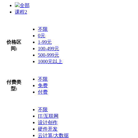
全部
课程
2
不限
0元
价格区
1-99元
间:
100-499元
500-999元
1000元以上
不限
付费类
免费
型:
付费
不限
IT/互联网
设计创作
硬件开发
云计算/大数据