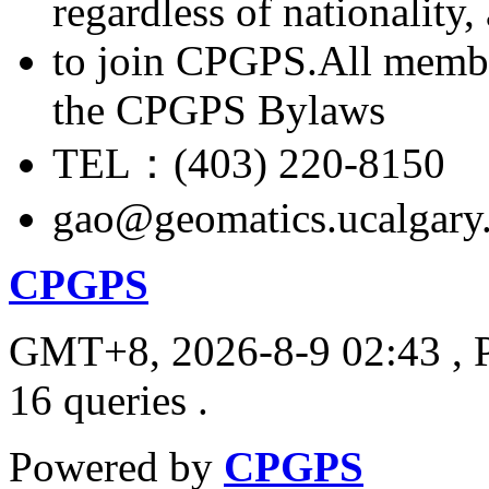
regardless of nationality
to join CPGPS.All membe
the CPGPS Bylaws
TEL：(403) 220-8150
gao@geomatics.ucalgary
CPGPS
GMT+8, 2026-8-9 02:43
, 
16 queries .
Powered by
CPGPS