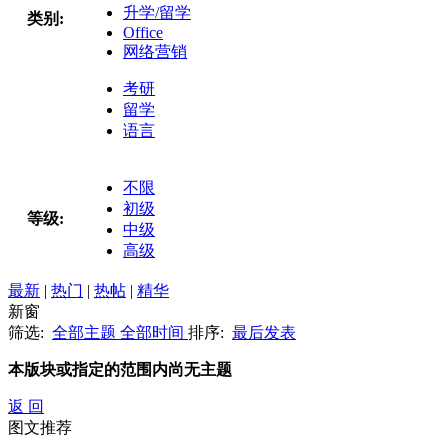
升学/留学
类别:
Office
网络营销
考研
留学
语言
不限
初级
等级:
中级
高级
最新
|
热门
|
热帖
|
精华
新窗
筛选:
全部主题
全部时间
排序:
最后发表
本版块或指定的范围内尚无主题
返 回
图文推荐