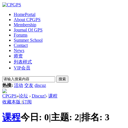
Home
Portal
About CPGPS
Membership
Journal Of GPS
Forums
Summer School
Contact
News
师资
列表样式
VIP会员
搜索
热搜:
活动
交友
discuz
CPGPS
»
论坛
›
Discuz!
›
课程
收藏本版
|
订阅
课程
今日:
0
|
主题:
2
|
排名:
3