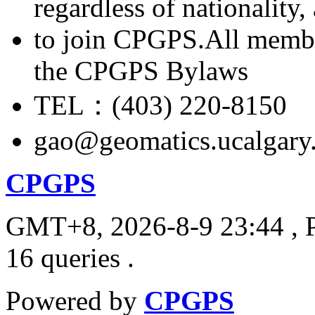
regardless of nationality
to join CPGPS.All membe
the CPGPS Bylaws
TEL：(403) 220-8150
gao@geomatics.ucalgary
CPGPS
GMT+8, 2026-8-9 23:44
, 
16 queries .
Powered by
CPGPS