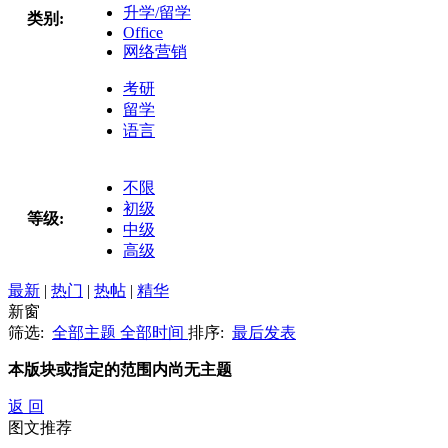
升学/留学
类别:
Office
网络营销
考研
留学
语言
不限
初级
等级:
中级
高级
最新
|
热门
|
热帖
|
精华
新窗
筛选:
全部主题
全部时间
排序:
最后发表
本版块或指定的范围内尚无主题
返 回
图文推荐