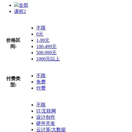
全部
课程
2
不限
0元
价格区
1-99元
间:
100-499元
500-999元
1000元以上
不限
付费类
免费
型:
付费
不限
IT/互联网
设计创作
硬件开发
云计算/大数据