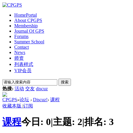
Home
Portal
About CPGPS
Membership
Journal Of GPS
Forums
Summer School
Contact
News
师资
列表样式
VIP会员
搜索
热搜:
活动
交友
discuz
CPGPS
»
论坛
›
Discuz!
›
课程
收藏本版
|
订阅
课程
今日:
0
|
主题:
2
|
排名:
3