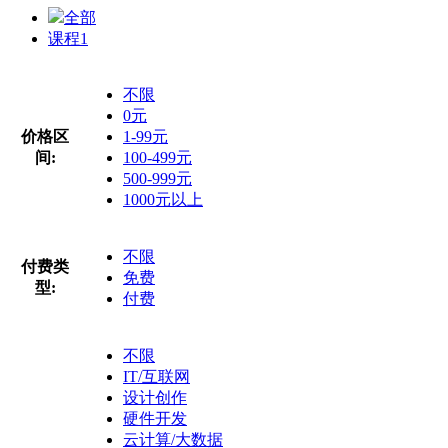
全部
课程
1
不限
0元
价格区
1-99元
间:
100-499元
500-999元
1000元以上
不限
付费类
免费
型:
付费
不限
IT/互联网
设计创作
硬件开发
云计算/大数据