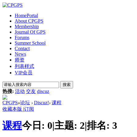
Home
Portal
About CPGPS
Membership
Journal Of GPS
Forums
Summer School
Contact
News
师资
列表样式
VIP会员
搜索
热搜:
活动
交友
discuz
CPGPS
»
论坛
›
Discuz!
›
课程
收藏本版
|
订阅
课程
今日:
0
|
主题:
2
|
排名:
3