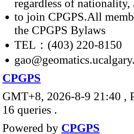
regardless of nationality
to join CPGPS.All membe
the CPGPS Bylaws
TEL：(403) 220-8150
gao@geomatics.ucalgary
CPGPS
GMT+8, 2026-8-9 21:40
, 
16 queries .
Powered by
CPGPS