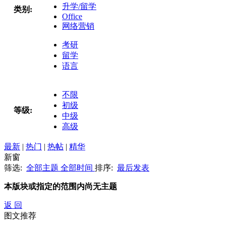
升学/留学
类别:
Office
网络营销
考研
留学
语言
不限
初级
等级:
中级
高级
最新
|
热门
|
热帖
|
精华
新窗
筛选:
全部主题
全部时间
排序:
最后发表
本版块或指定的范围内尚无主题
返 回
图文推荐