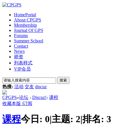
Home
Portal
About CPGPS
Membership
Journal Of GPS
Forums
Summer School
Contact
News
师资
列表样式
VIP会员
搜索
热搜:
活动
交友
discuz
CPGPS
»
论坛
›
Discuz!
›
课程
收藏本版
|
订阅
课程
今日:
0
|
主题:
2
|
排名:
3