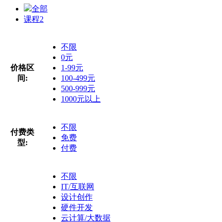
全部
课程
2
不限
0元
价格区
1-99元
间:
100-499元
500-999元
1000元以上
不限
付费类
免费
型:
付费
不限
IT/互联网
设计创作
硬件开发
云计算/大数据