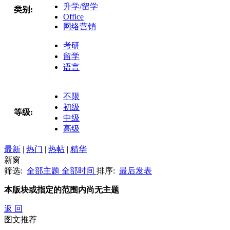
升学/留学
类别:
Office
网络营销
考研
留学
语言
不限
初级
等级:
中级
高级
最新
|
热门
|
热帖
|
精华
新窗
筛选:
全部主题
全部时间
排序:
最后发表
本版块或指定的范围内尚无主题
返 回
图文推荐