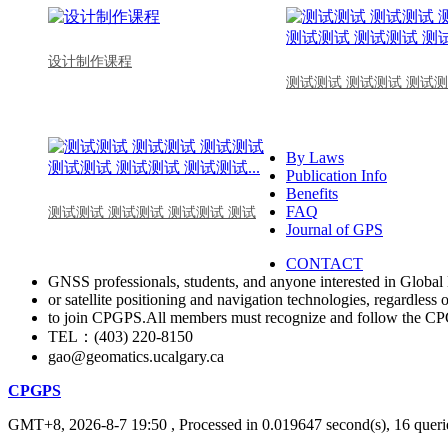
设计制作课程
测试测试 测试测试 测试测
By Laws
Publication Info
Benefits
FAQ
测试测试 测试测试 测试测试 测试
Journal of GPS
CONTACT
GNSS professionals, students, and anyone interested in Global 
or satellite positioning and navigation technologies, regardless 
to join CPGPS.All members must recognize and follow the 
TEL：(403) 220-8150
gao@geomatics.ucalgary.ca
CPGPS
GMT+8, 2026-8-7 19:50
, Processed in 0.019647 second(s), 16 querie