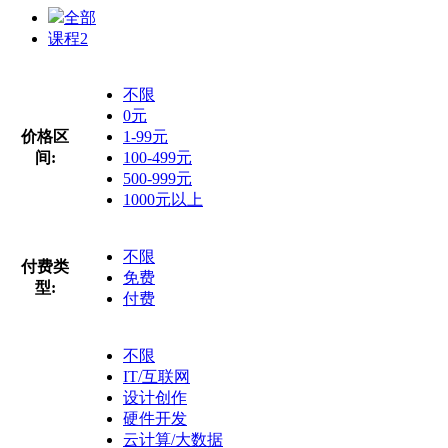
全部
课程
2
不限
0元
价格区
1-99元
间:
100-499元
500-999元
1000元以上
不限
付费类
免费
型:
付费
不限
IT/互联网
设计创作
硬件开发
云计算/大数据