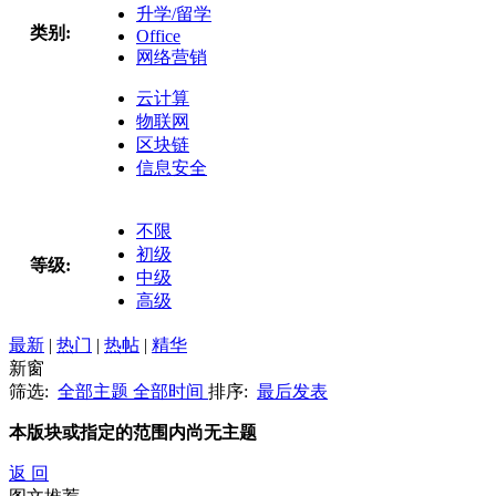
升学/留学
类别:
Office
网络营销
云计算
物联网
区块链
信息安全
不限
初级
等级:
中级
高级
最新
|
热门
|
热帖
|
精华
新窗
筛选:
全部主题
全部时间
排序:
最后发表
本版块或指定的范围内尚无主题
返 回