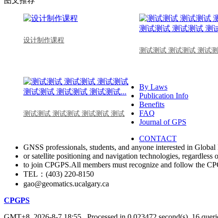
图文推荐
设计制作课程
测试测试 测试测试 测试测
By Laws
Publication Info
Benefits
FAQ
测试测试 测试测试 测试测试 测试
Journal of GPS
CONTACT
GNSS professionals, students, and anyone interested in Global 
or satellite positioning and navigation technologies, regardless 
to join CPGPS.All members must recognize and follow the 
TEL：(403) 220-8150
gao@geomatics.ucalgary.ca
CPGPS
GMT+8, 2026-8-7 18:55
, Processed in 0.023472 second(s), 16 querie