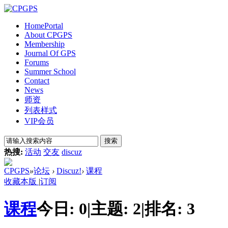
Home
Portal
About CPGPS
Membership
Journal Of GPS
Forums
Summer School
Contact
News
师资
列表样式
VIP会员
搜索
热搜:
活动
交友
discuz
CPGPS
»
论坛
›
Discuz!
›
课程
收藏本版
|
订阅
课程
今日:
0
|
主题:
2
|
排名:
3