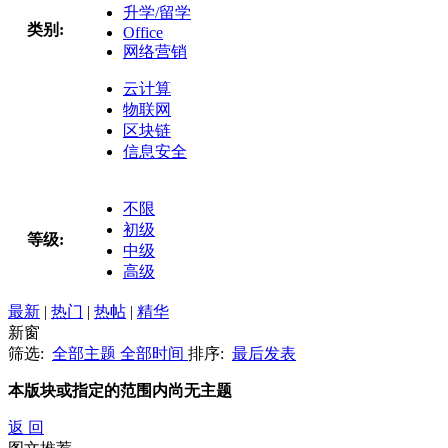
升学/留学
类别:
Office
网络营销
云计算
物联网
区块链
信息安全
不限
初级
等级:
中级
高级
最新
|
热门
|
热帖
|
精华
新窗
筛选:
全部主题
全部时间
排序:
最后发表
本版块或指定的范围内尚无主题
返 回