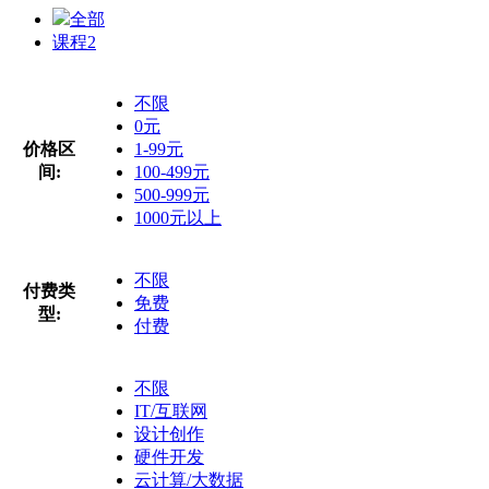
全部
课程
2
不限
0元
价格区
1-99元
间:
100-499元
500-999元
1000元以上
不限
付费类
免费
型:
付费
不限
IT/互联网
设计创作
硬件开发
云计算/大数据