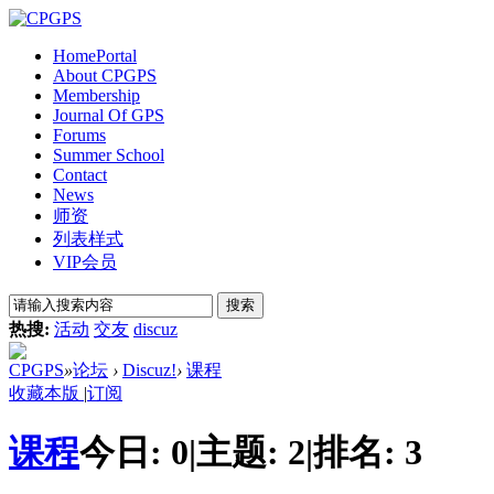
Home
Portal
About CPGPS
Membership
Journal Of GPS
Forums
Summer School
Contact
News
师资
列表样式
VIP会员
搜索
热搜:
活动
交友
discuz
CPGPS
»
论坛
›
Discuz!
›
课程
收藏本版
|
订阅
课程
今日:
0
|
主题:
2
|
排名:
3