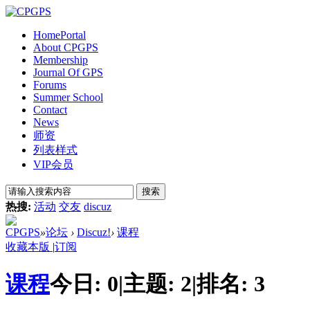
Home
Portal
About CPGPS
Membership
Journal Of GPS
Forums
Summer School
Contact
News
师资
列表样式
VIP会员
搜索
热搜:
活动
交友
discuz
CPGPS
»
论坛
›
Discuz!
›
课程
收藏本版
|
订阅
课程
今日:
0
|
主题:
2
|
排名:
3