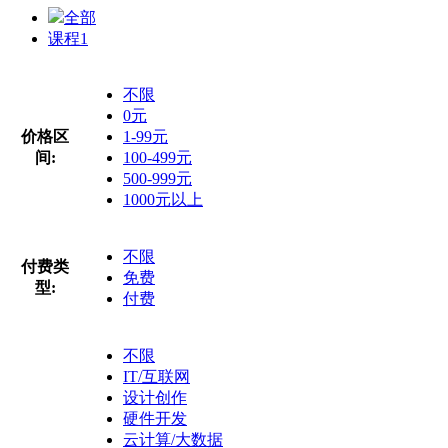
全部
课程
1
不限
0元
价格区
1-99元
间:
100-499元
500-999元
1000元以上
不限
付费类
免费
型:
付费
不限
IT/互联网
设计创作
硬件开发
云计算/大数据