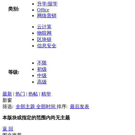
升学/留学
类别:
Office
网络营销
云计算
物联网
区块链
信息安全
不限
初级
等级:
中级
高级
最新
|
热门
|
热帖
|
精华
新窗
筛选:
全部主题
全部时间
排序:
最后发表
本版块或指定的范围内尚无主题
返 回