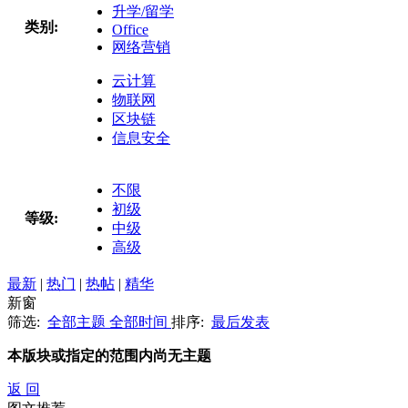
升学/留学
类别:
Office
网络营销
云计算
物联网
区块链
信息安全
不限
初级
等级:
中级
高级
最新
|
热门
|
热帖
|
精华
新窗
筛选:
全部主题
全部时间
排序:
最后发表
本版块或指定的范围内尚无主题
返 回