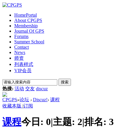
Home
Portal
About CPGPS
Membership
Journal Of GPS
Forums
Summer School
Contact
News
师资
列表样式
VIP会员
搜索
热搜:
活动
交友
discuz
CPGPS
»
论坛
›
Discuz!
›
课程
收藏本版
|
订阅
课程
今日:
0
|
主题:
2
|
排名:
3