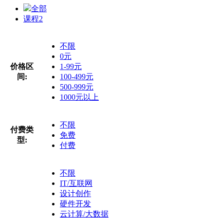
全部
课程
2
不限
0元
价格区
1-99元
间:
100-499元
500-999元
1000元以上
不限
付费类
免费
型:
付费
不限
IT/互联网
设计创作
硬件开发
云计算/大数据