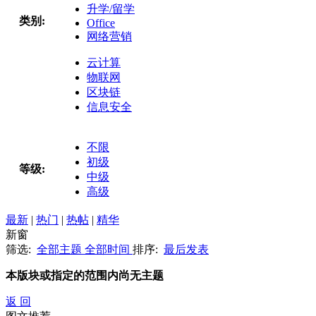
升学/留学
类别:
Office
网络营销
云计算
物联网
区块链
信息安全
不限
初级
等级:
中级
高级
最新
|
热门
|
热帖
|
精华
新窗
筛选:
全部主题
全部时间
排序:
最后发表
本版块或指定的范围内尚无主题
返 回