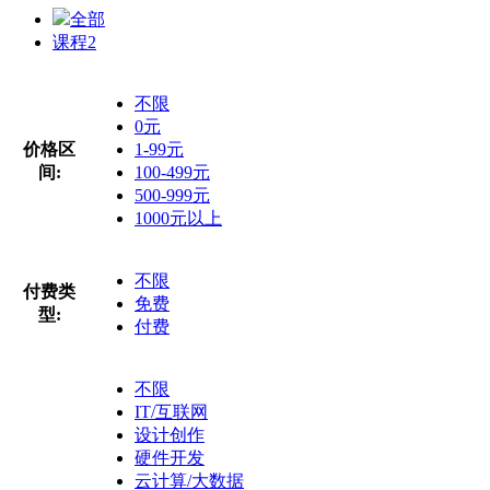
全部
课程
2
不限
0元
价格区
1-99元
间:
100-499元
500-999元
1000元以上
不限
付费类
免费
型:
付费
不限
IT/互联网
设计创作
硬件开发
云计算/大数据