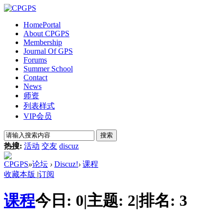
Home
Portal
About CPGPS
Membership
Journal Of GPS
Forums
Summer School
Contact
News
师资
列表样式
VIP会员
搜索
热搜:
活动
交友
discuz
CPGPS
»
论坛
›
Discuz!
›
课程
收藏本版
|
订阅
课程
今日:
0
|
主题:
2
|
排名:
3