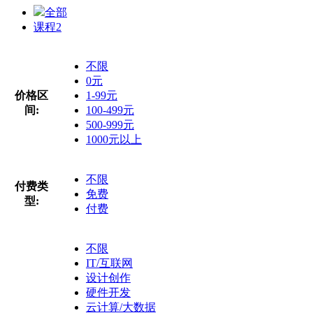
全部
课程
2
不限
0元
价格区
1-99元
间:
100-499元
500-999元
1000元以上
不限
付费类
免费
型:
付费
不限
IT/互联网
设计创作
硬件开发
云计算/大数据