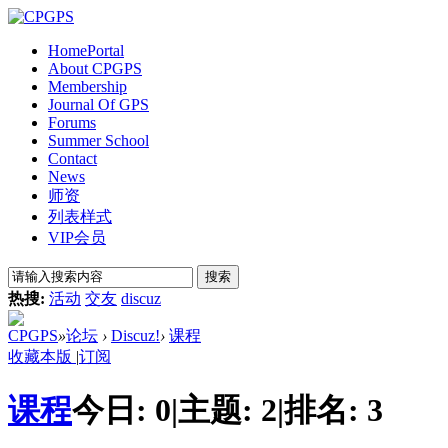
Home
Portal
About CPGPS
Membership
Journal Of GPS
Forums
Summer School
Contact
News
师资
列表样式
VIP会员
搜索
热搜:
活动
交友
discuz
CPGPS
»
论坛
›
Discuz!
›
课程
收藏本版
|
订阅
课程
今日:
0
|
主题:
2
|
排名:
3