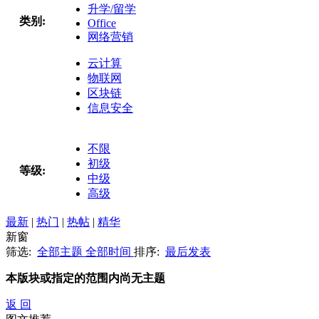
升学/留学
类别:
Office
网络营销
云计算
物联网
区块链
信息安全
不限
初级
等级:
中级
高级
最新
|
热门
|
热帖
|
精华
新窗
筛选:
全部主题
全部时间
排序:
最后发表
本版块或指定的范围内尚无主题
返 回