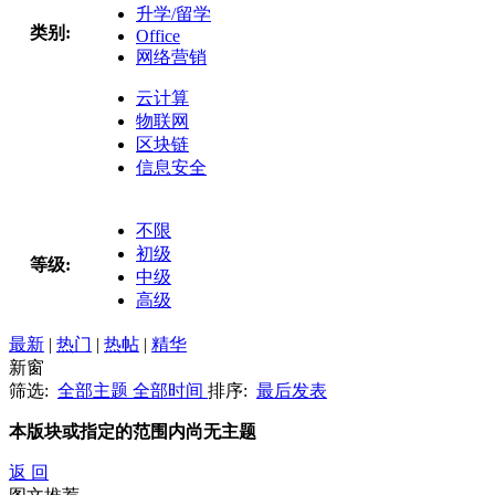
升学/留学
类别:
Office
网络营销
云计算
物联网
区块链
信息安全
不限
初级
等级:
中级
高级
最新
|
热门
|
热帖
|
精华
新窗
筛选:
全部主题
全部时间
排序:
最后发表
本版块或指定的范围内尚无主题
返 回