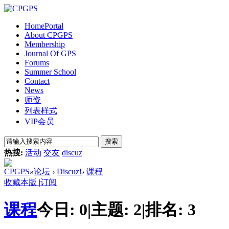
Home
Portal
About CPGPS
Membership
Journal Of GPS
Forums
Summer School
Contact
News
师资
列表样式
VIP会员
搜索
热搜:
活动
交友
discuz
CPGPS
»
论坛
›
Discuz!
›
课程
收藏本版
|
订阅
课程
今日:
0
|
主题:
2
|
排名:
3