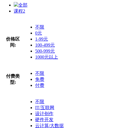
全部
课程
2
不限
0元
价格区
1-99元
间:
100-499元
500-999元
1000元以上
不限
付费类
免费
型:
付费
不限
IT/互联网
设计创作
硬件开发
云计算/大数据