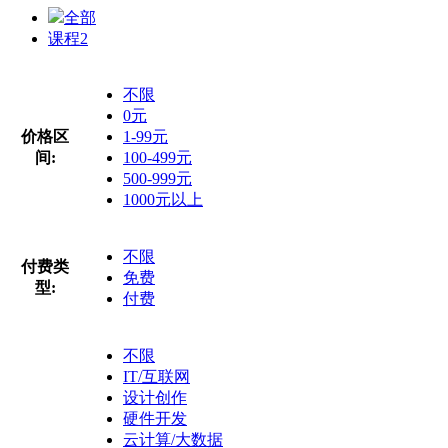
全部
课程
2
不限
0元
价格区
1-99元
间:
100-499元
500-999元
1000元以上
不限
付费类
免费
型:
付费
不限
IT/互联网
设计创作
硬件开发
云计算/大数据