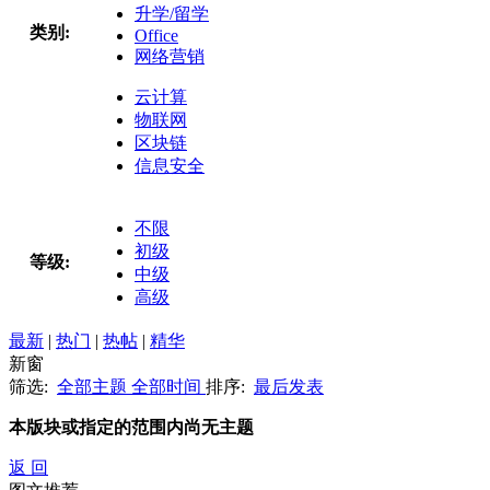
升学/留学
类别:
Office
网络营销
云计算
物联网
区块链
信息安全
不限
初级
等级:
中级
高级
最新
|
热门
|
热帖
|
精华
新窗
筛选:
全部主题
全部时间
排序:
最后发表
本版块或指定的范围内尚无主题
返 回