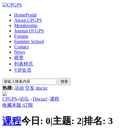
Home
Portal
About CPGPS
Membership
Journal Of GPS
Forums
Summer School
Contact
News
师资
列表样式
VIP会员
搜索
热搜:
活动
交友
discuz
CPGPS
»
论坛
›
Discuz!
›
课程
收藏本版
|
订阅
课程
今日:
0
|
主题:
2
|
排名:
3