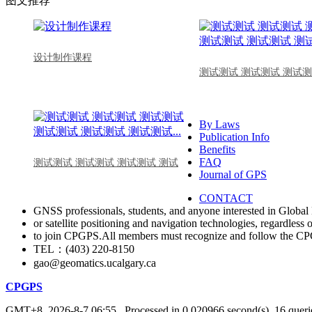
图文推荐
设计制作课程
测试测试 测试测试 测试测
By Laws
Publication Info
Benefits
FAQ
测试测试 测试测试 测试测试 测试
Journal of GPS
CONTACT
GNSS professionals, students, and anyone interested in Global 
or satellite positioning and navigation technologies, regardless 
to join CPGPS.All members must recognize and follow the 
TEL：(403) 220-8150
gao@geomatics.ucalgary.ca
CPGPS
GMT+8, 2026-8-7 06:55
, Processed in 0.020966 second(s), 16 querie