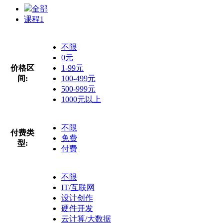
全部
课程
1
不限
0元
价格区
1-99元
间:
100-499元
500-999元
1000元以上
不限
付费类
免费
型:
付费
不限
IT/互联网
设计创作
硬件开发
云计算/大数据