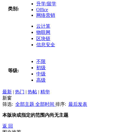
升学/留学
类别:
Office
网络营销
云计算
物联网
区块链
信息安全
不限
初级
等级:
中级
高级
最新
|
热门
|
热帖
|
精华
新窗
筛选:
全部主题
全部时间
排序:
最后发表
本版块或指定的范围内尚无主题
返 回