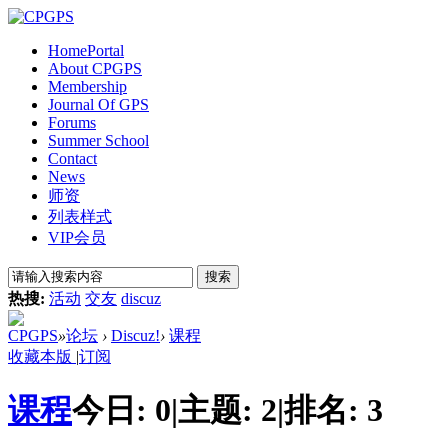
Home
Portal
About CPGPS
Membership
Journal Of GPS
Forums
Summer School
Contact
News
师资
列表样式
VIP会员
搜索
热搜:
活动
交友
discuz
CPGPS
»
论坛
›
Discuz!
›
课程
收藏本版
|
订阅
课程
今日:
0
|
主题:
2
|
排名:
3