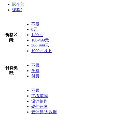
全部
课程
2
不限
0元
价格区
1-99元
间:
100-499元
500-999元
1000元以上
不限
付费类
免费
型:
付费
不限
IT/互联网
设计创作
硬件开发
云计算/大数据