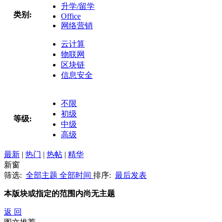
升学/留学
类别:
Office
网络营销
云计算
物联网
区块链
信息安全
不限
初级
等级:
中级
高级
最新
|
热门
|
热帖
|
精华
新窗
筛选:
全部主题
全部时间
排序:
最后发表
本版块或指定的范围内尚无主题
返 回