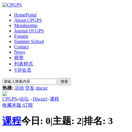
Home
Portal
About CPGPS
Membership
Journal Of GPS
Forums
Summer School
Contact
News
师资
列表样式
VIP会员
搜索
热搜:
活动
交友
discuz
CPGPS
»
论坛
›
Discuz!
›
课程
收藏本版
|
订阅
课程
今日:
0
|
主题:
2
|
排名:
3