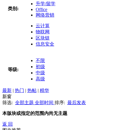
升学/留学
类别:
Office
网络营销
云计算
物联网
区块链
信息安全
不限
初级
等级:
中级
高级
最新
|
热门
|
热帖
|
精华
新窗
筛选:
全部主题
全部时间
排序:
最后发表
本版块或指定的范围内尚无主题
返 回