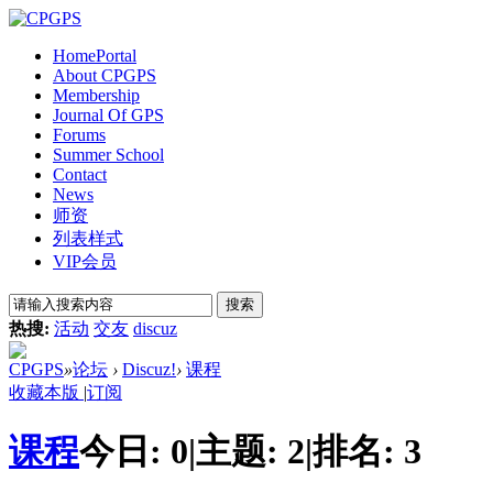
Home
Portal
About CPGPS
Membership
Journal Of GPS
Forums
Summer School
Contact
News
师资
列表样式
VIP会员
搜索
热搜:
活动
交友
discuz
CPGPS
»
论坛
›
Discuz!
›
课程
收藏本版
|
订阅
课程
今日:
0
|
主题:
2
|
排名:
3