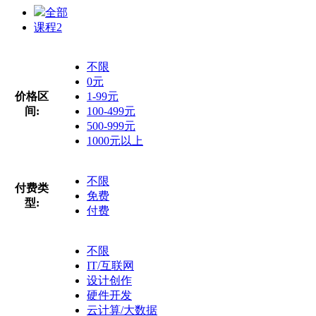
全部
课程
2
不限
0元
价格区
1-99元
间:
100-499元
500-999元
1000元以上
不限
付费类
免费
型:
付费
不限
IT/互联网
设计创作
硬件开发
云计算/大数据