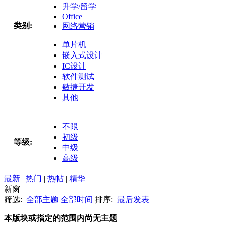
升学/留学
Office
类别:
网络营销
单片机
嵌入式设计
IC设计
软件测试
敏捷开发
其他
不限
初级
等级:
中级
高级
最新
|
热门
|
热帖
|
精华
新窗
筛选:
全部主题
全部时间
排序:
最后发表
本版块或指定的范围内尚无主题