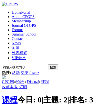
Home
Portal
About CPGPS
Membership
Journal Of GPS
Forums
Summer School
Contact
News
师资
列表样式
VIP会员
搜索
热搜:
活动
交友
discuz
CPGPS
»
论坛
›
Discuz!
›
课程
收藏本版
|
订阅
课程
今日:
0
|
主题:
2
|
排名:
3