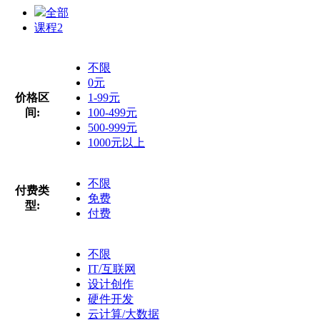
全部
课程
2
不限
0元
价格区
1-99元
间:
100-499元
500-999元
1000元以上
不限
付费类
免费
型:
付费
不限
IT/互联网
设计创作
硬件开发
云计算/大数据