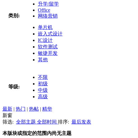
升学/留学
Office
类别:
网络营销
单片机
嵌入式设计
IC设计
软件测试
敏捷开发
其他
不限
初级
等级:
中级
高级
最新
|
热门
|
热帖
|
精华
新窗
筛选:
全部主题
全部时间
排序:
最后发表
本版块或指定的范围内尚无主题