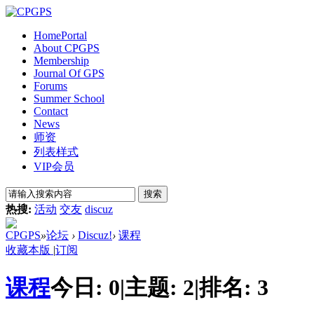
Home
Portal
About CPGPS
Membership
Journal Of GPS
Forums
Summer School
Contact
News
师资
列表样式
VIP会员
搜索
热搜:
活动
交友
discuz
CPGPS
»
论坛
›
Discuz!
›
课程
收藏本版
|
订阅
课程
今日:
0
|
主题:
2
|
排名:
3