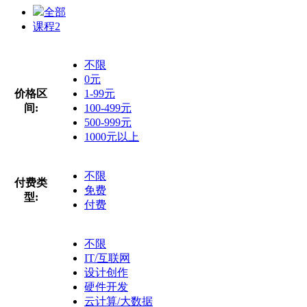
全部
课程
2
不限
0元
价格区
1-99元
间:
100-499元
500-999元
1000元以上
不限
付费类
免费
型:
付费
不限
IT/互联网
设计创作
硬件开发
云计算/大数据