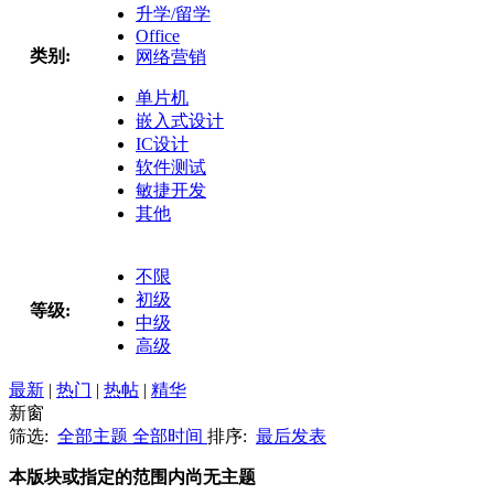
升学/留学
Office
类别:
网络营销
单片机
嵌入式设计
IC设计
软件测试
敏捷开发
其他
不限
初级
等级:
中级
高级
最新
|
热门
|
热帖
|
精华
新窗
筛选:
全部主题
全部时间
排序:
最后发表
本版块或指定的范围内尚无主题