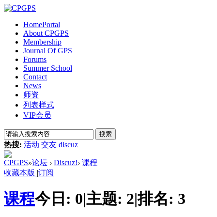
Home
Portal
About CPGPS
Membership
Journal Of GPS
Forums
Summer School
Contact
News
师资
列表样式
VIP会员
搜索
热搜:
活动
交友
discuz
CPGPS
»
论坛
›
Discuz!
›
课程
收藏本版
|
订阅
课程
今日:
0
|
主题:
2
|
排名:
3