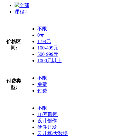
全部
课程
2
不限
0元
价格区
1-99元
间:
100-499元
500-999元
1000元以上
不限
付费类
免费
型:
付费
不限
IT/互联网
设计创作
硬件开发
云计算/大数据