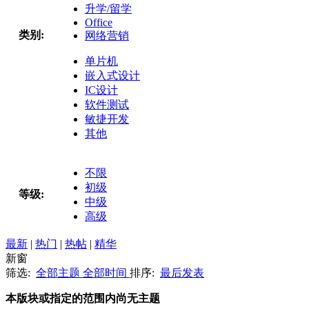
升学/留学
Office
类别:
网络营销
单片机
嵌入式设计
IC设计
软件测试
敏捷开发
其他
不限
初级
等级:
中级
高级
最新
|
热门
|
热帖
|
精华
新窗
筛选:
全部主题
全部时间
排序:
最后发表
本版块或指定的范围内尚无主题