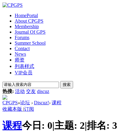
Home
Portal
About CPGPS
Membership
Journal Of GPS
Forums
Summer School
Contact
News
师资
列表样式
VIP会员
搜索
热搜:
活动
交友
discuz
CPGPS
»
论坛
›
Discuz!
›
课程
收藏本版
|
订阅
课程
今日:
0
|
主题:
2
|
排名:
3