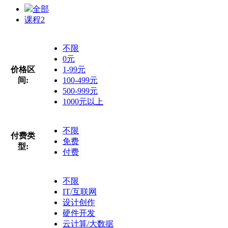
全部
课程
2
不限
0元
价格区
1-99元
间:
100-499元
500-999元
1000元以上
不限
付费类
免费
型:
付费
不限
IT/互联网
设计创作
硬件开发
云计算/大数据