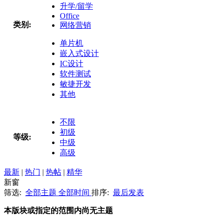
升学/留学
Office
类别:
网络营销
单片机
嵌入式设计
IC设计
软件测试
敏捷开发
其他
不限
初级
等级:
中级
高级
最新
|
热门
|
热帖
|
精华
新窗
筛选:
全部主题
全部时间
排序:
最后发表
本版块或指定的范围内尚无主题