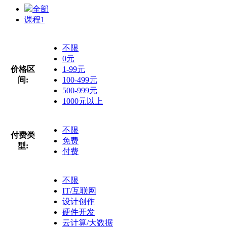
全部
课程
1
不限
0元
价格区
1-99元
间:
100-499元
500-999元
1000元以上
不限
付费类
免费
型:
付费
不限
IT/互联网
设计创作
硬件开发
云计算/大数据