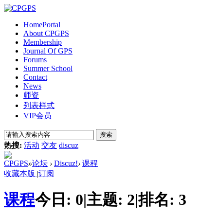
Home
Portal
About CPGPS
Membership
Journal Of GPS
Forums
Summer School
Contact
News
师资
列表样式
VIP会员
搜索
热搜:
活动
交友
discuz
CPGPS
»
论坛
›
Discuz!
›
课程
收藏本版
|
订阅
课程
今日:
0
|
主题:
2
|
排名:
3