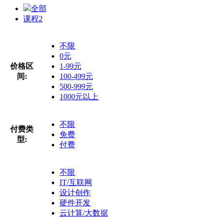
全部
课程
2
不限
0元
价格区
1-99元
间:
100-499元
500-999元
1000元以上
不限
付费类
免费
型:
付费
不限
IT/互联网
设计创作
硬件开发
云计算/大数据