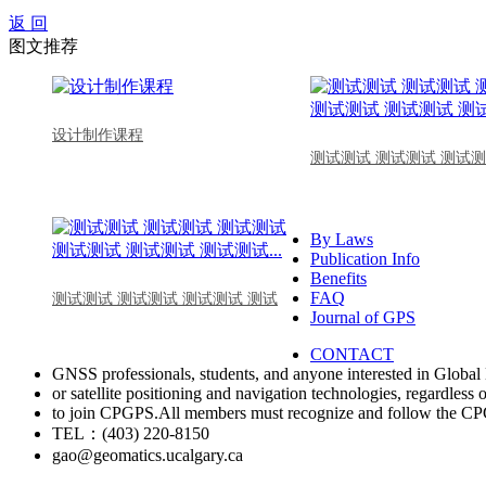
返 回
图文推荐
设计制作课程
测试测试 测试测试 测试测
By Laws
Publication Info
Benefits
FAQ
测试测试 测试测试 测试测试 测试
Journal of GPS
CONTACT
GNSS professionals, students, and anyone interested in Global 
or satellite positioning and navigation technologies, regardless 
to join CPGPS.All members must recognize and follow the 
TEL：(403) 220-8150
gao@geomatics.ucalgary.ca