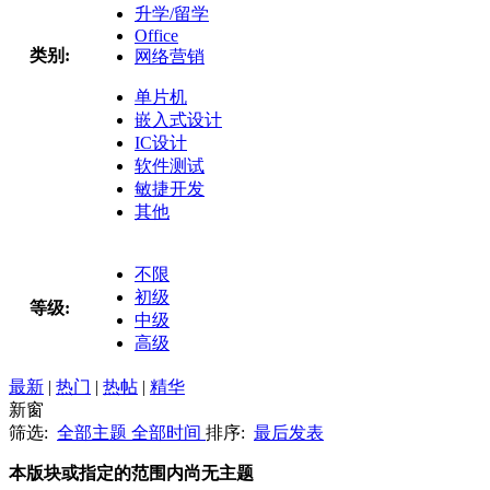
升学/留学
Office
类别:
网络营销
单片机
嵌入式设计
IC设计
软件测试
敏捷开发
其他
不限
初级
等级:
中级
高级
最新
|
热门
|
热帖
|
精华
新窗
筛选:
全部主题
全部时间
排序:
最后发表
本版块或指定的范围内尚无主题