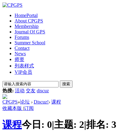
Home
Portal
About CPGPS
Membership
Journal Of GPS
Forums
Summer School
Contact
News
师资
列表样式
VIP会员
搜索
热搜:
活动
交友
discuz
CPGPS
»
论坛
›
Discuz!
›
课程
收藏本版
|
订阅
课程
今日:
0
|
主题:
2
|
排名:
3