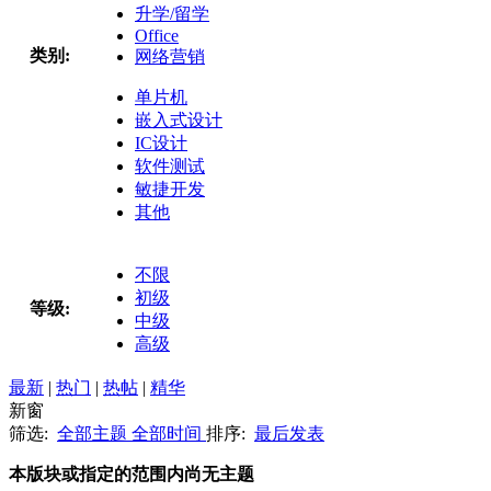
升学/留学
Office
类别:
网络营销
单片机
嵌入式设计
IC设计
软件测试
敏捷开发
其他
不限
初级
等级:
中级
高级
最新
|
热门
|
热帖
|
精华
新窗
筛选:
全部主题
全部时间
排序:
最后发表
本版块或指定的范围内尚无主题