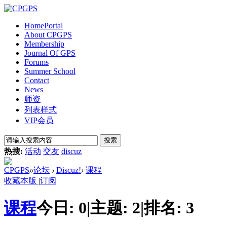
Home
Portal
About CPGPS
Membership
Journal Of GPS
Forums
Summer School
Contact
News
师资
列表样式
VIP会员
搜索
热搜:
活动
交友
discuz
CPGPS
»
论坛
›
Discuz!
›
课程
收藏本版
|
订阅
课程
今日:
0
|
主题:
2
|
排名:
3