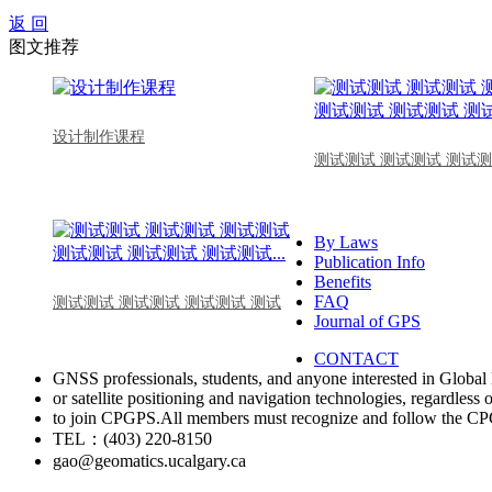
返 回
图文推荐
设计制作课程
测试测试 测试测试 测试测
By Laws
Publication Info
Benefits
FAQ
测试测试 测试测试 测试测试 测试
Journal of GPS
CONTACT
GNSS professionals, students, and anyone interested in Global 
or satellite positioning and navigation technologies, regardless 
to join CPGPS.All members must recognize and follow the 
TEL：(403) 220-8150
gao@geomatics.ucalgary.ca