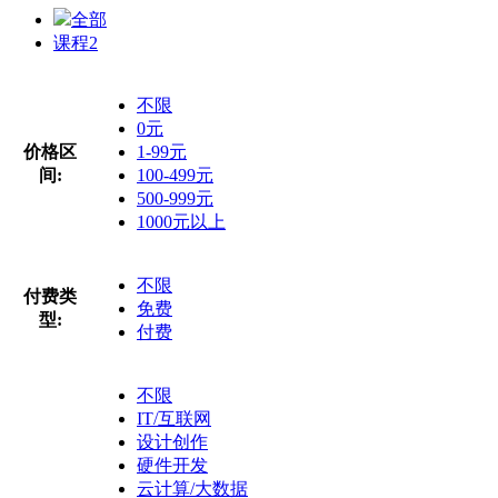
全部
课程
2
不限
0元
价格区
1-99元
间:
100-499元
500-999元
1000元以上
不限
付费类
免费
型:
付费
不限
IT/互联网
设计创作
硬件开发
云计算/大数据