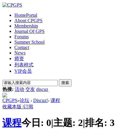
Home
Portal
About CPGPS
Membership
Journal Of GPS
Forums
Summer School
Contact
News
师资
列表样式
VIP会员
搜索
热搜:
活动
交友
discuz
CPGPS
»
论坛
›
Discuz!
›
课程
收藏本版
|
订阅
课程
今日:
0
|
主题:
2
|
排名:
3