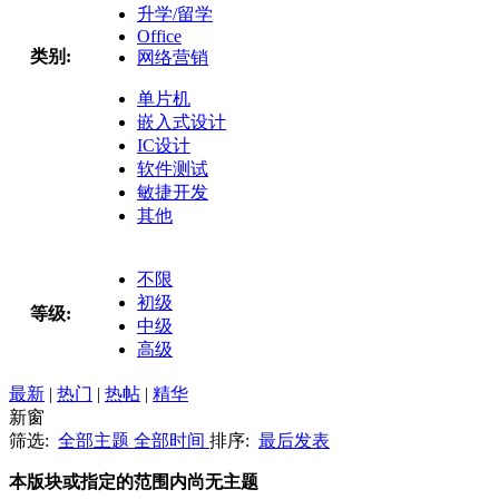
升学/留学
Office
类别:
网络营销
单片机
嵌入式设计
IC设计
软件测试
敏捷开发
其他
不限
初级
等级:
中级
高级
最新
|
热门
|
热帖
|
精华
新窗
筛选:
全部主题
全部时间
排序:
最后发表
本版块或指定的范围内尚无主题