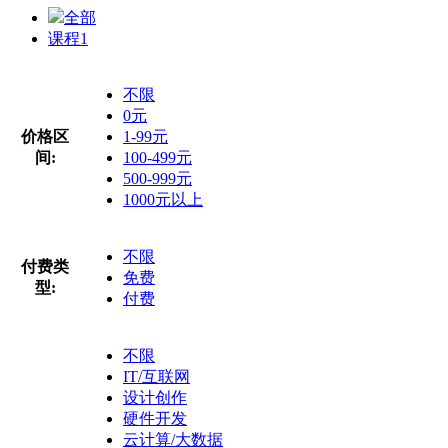
全部
课程
1
不限
0元
价格区
1-99元
间:
100-499元
500-999元
1000元以上
不限
付费类
免费
型:
付费
不限
IT/互联网
设计创作
硬件开发
云计算/大数据