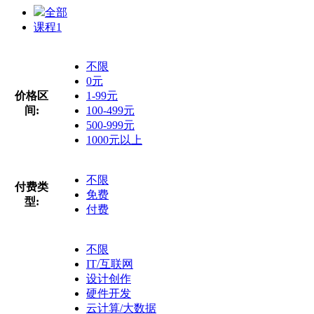
全部
课程
1
不限
0元
价格区
1-99元
间:
100-499元
500-999元
1000元以上
不限
付费类
免费
型:
付费
不限
IT/互联网
设计创作
硬件开发
云计算/大数据