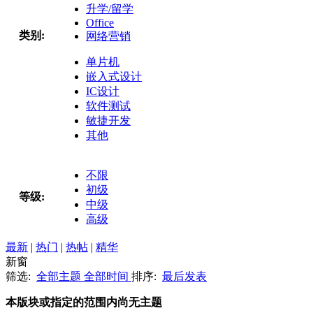
升学/留学
Office
类别:
网络营销
单片机
嵌入式设计
IC设计
软件测试
敏捷开发
其他
不限
初级
等级:
中级
高级
最新
|
热门
|
热帖
|
精华
新窗
筛选:
全部主题
全部时间
排序:
最后发表
本版块或指定的范围内尚无主题