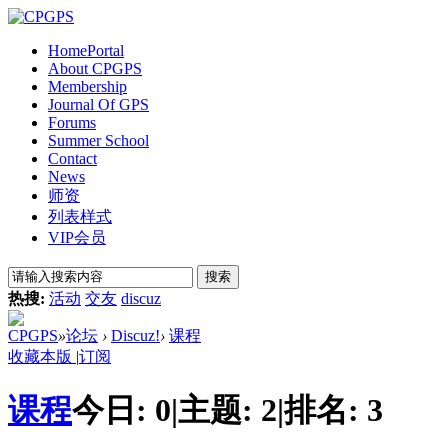
Home
Portal
About CPGPS
Membership
Journal Of GPS
Forums
Summer School
Contact
News
师资
列表样式
VIP会员
搜索
热搜:
活动
交友
discuz
CPGPS
»
论坛
›
Discuz!
›
课程
收藏本版
|
订阅
课程
今日:
0
|
主题:
2
|
排名:
3