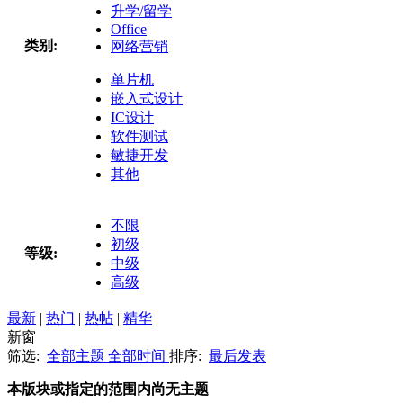
升学/留学
Office
类别:
网络营销
单片机
嵌入式设计
IC设计
软件测试
敏捷开发
其他
不限
初级
等级:
中级
高级
最新
|
热门
|
热帖
|
精华
新窗
筛选:
全部主题
全部时间
排序:
最后发表
本版块或指定的范围内尚无主题