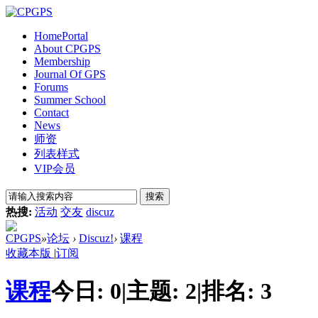
Home
Portal
About CPGPS
Membership
Journal Of GPS
Forums
Summer School
Contact
News
师资
列表样式
VIP会员
搜索
热搜:
活动
交友
discuz
CPGPS
»
论坛
›
Discuz!
›
课程
收藏本版
|
订阅
课程
今日:
0
|
主题:
2
|
排名:
3