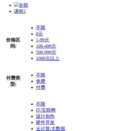
全部
课程
2
不限
0元
价格区
1-99元
间:
100-499元
500-999元
1000元以上
不限
付费类
免费
型:
付费
不限
IT/互联网
设计创作
硬件开发
云计算/大数据